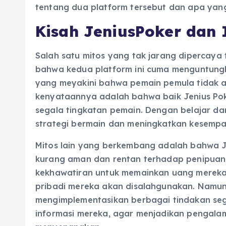
tentang dua platform tersebut dan apa yan
Kisah JeniusPoker dan
Salah satu mitos yang tak jarang dipercaya
bahwa kedua platform ini cuma menguntung
yang meyakini bahwa pemain pemula tidak ak
kenyataannya adalah bahwa baik Jenius Po
segala tingkatan pemain. Dengan belajar d
strategi bermain dan meningkatkan kesemp
Mitos lain yang berkembang adalah bahwa 
kurang aman dan rentan terhadap penipuan
kekhawatiran untuk memainkan uang mereka d
pribadi mereka akan disalahgunakan. Namun,
mengimplementasikan berbagai tindakan seg
informasi mereka, agar menjadikan pengala