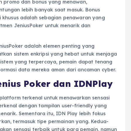
gan promo dan bonus yang menawan,
tungan lebih banyak saat masuk. Bonus
i khusus adalah sebagian penawaran yang
itmen JeniusPoker untuk menarik dan
niusPoker adalah elemen penting yang
tkan sistem enkripsi yang hebat untuk menjaga
sistem yang terpercaya, pemain dapat tenang
formasi data mereka aman dari ancaman cyber.
enius Poker dan IDNPlay
platform terkenal untuk menawarkan sensasi
erkenal dengan tampilan user-friendly yang
narik. Sementara itu, IDN Play lebih fokus
kan, termasuk tipe permainan yang. Kedua-
akan sensasi terbaik untuk para pemain, namun