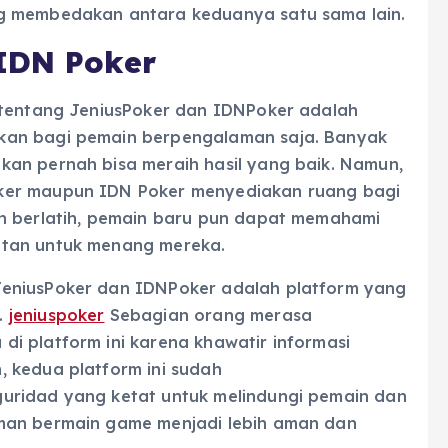
g membedakan antara keduanya satu sama lain.
 IDN Poker
 tentang JeniusPoker dan IDNPoker adalah
kan bagi pemain berpengalaman saja. Banyak
an pernah bisa meraih hasil yang baik. Namun,
ker maupun IDN Poker menyediakan ruang bagi
an berlatih, pemain baru pun dapat memahami
atan untuk menang mereka.
JeniusPoker dan IDNPoker adalah platform yang
.
jeniuspoker
Sebagian orang merasa
i platform ini karena khawatir informasi
 kedua platform ini sudah
uridad yang ketat untuk melindungi pemain dan
man bermain game menjadi lebih aman dan