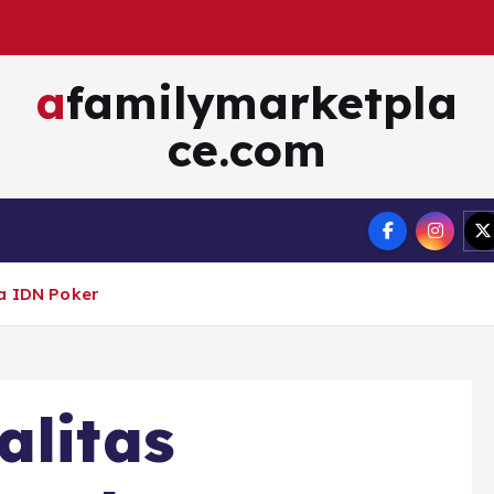
afamilymarketpla
ce.com
ta IDN Poker
alitas