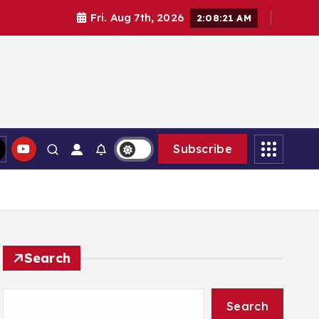
Fri. Aug 7th, 2026
2:08:22 AM
Subscribe
Search
Search