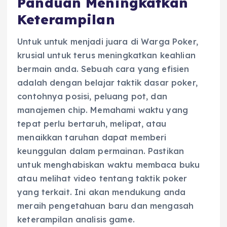
Panduan Meningkatkan
Keterampilan
Untuk untuk menjadi juara di Warga Poker,
krusial untuk terus meningkatkan keahlian
bermain anda. Sebuah cara yang efisien
adalah dengan belajar taktik dasar poker,
contohnya posisi, peluang pot, dan
manajemen chip. Memahami waktu yang
tepat perlu bertaruh, melipat, atau
menaikkan taruhan dapat memberi
keunggulan dalam permainan. Pastikan
untuk menghabiskan waktu membaca buku
atau melihat video tentang taktik poker
yang terkait. Ini akan mendukung anda
meraih pengetahuan baru dan mengasah
keterampilan analisis game.