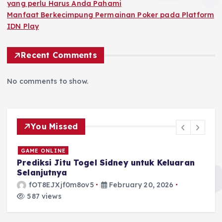
yang perlu Harus Anda Pahami
Manfaat Berkecimpung Permainan Poker pada Platform
IDN Play
Recent Comments
No comments to show.
You Missed
GAME ONLINE
Prediksi Jitu Togel Sidney untuk Keluaran
S
Selanjutnya
I
fOT8EJXjf0m8ov5
February 20, 2026
587 views