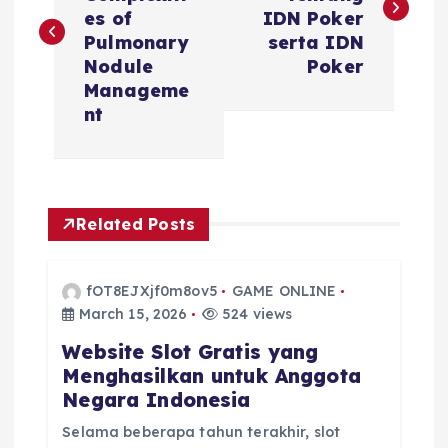
s
es of
IDN Poker
Pulmonary
serta IDN
t
Nodule
Poker
Manageme
n
nt
a
v
Related Posts
i
fOT8EJXjf0m8ov5
GAME ONLINE
g
March 15, 2026
524 views
Website Slot Gratis yang
a
Menghasilkan untuk Anggota
Negara Indonesia
t
Selama beberapa tahun terakhir, slot