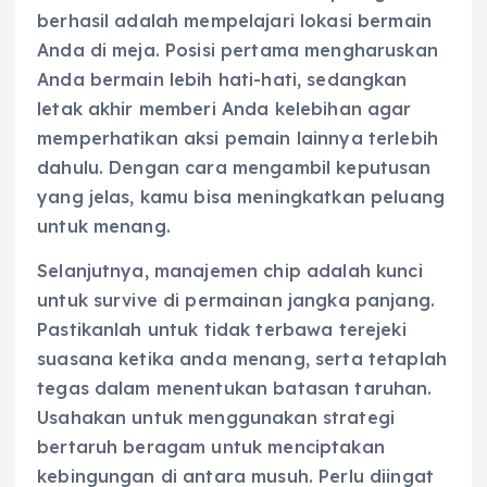
berhasil adalah mempelajari lokasi bermain
Anda di meja. Posisi pertama mengharuskan
Anda bermain lebih hati-hati, sedangkan
letak akhir memberi Anda kelebihan agar
memperhatikan aksi pemain lainnya terlebih
dahulu. Dengan cara mengambil keputusan
yang jelas, kamu bisa meningkatkan peluang
untuk menang.
Selanjutnya, manajemen chip adalah kunci
untuk survive di permainan jangka panjang.
Pastikanlah untuk tidak terbawa terejeki
suasana ketika anda menang, serta tetaplah
tegas dalam menentukan batasan taruhan.
Usahakan untuk menggunakan strategi
bertaruh beragam untuk menciptakan
kebingungan di antara musuh. Perlu diingat