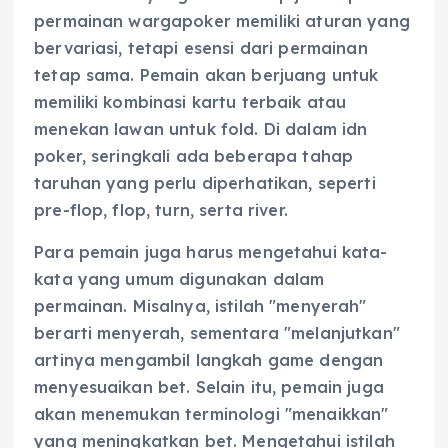
permainan wargapoker memiliki aturan yang
bervariasi, tetapi esensi dari permainan
tetap sama. Pemain akan berjuang untuk
memiliki kombinasi kartu terbaik atau
menekan lawan untuk fold. Di dalam idn
poker, seringkali ada beberapa tahap
taruhan yang perlu diperhatikan, seperti
pre-flop, flop, turn, serta river.
Para pemain juga harus mengetahui kata-
kata yang umum digunakan dalam
permainan. Misalnya, istilah "menyerah"
berarti menyerah, sementara "melanjutkan"
artinya mengambil langkah game dengan
menyesuaikan bet. Selain itu, pemain juga
akan menemukan terminologi "menaikkan"
yang meningkatkan bet. Mengetahui istilah