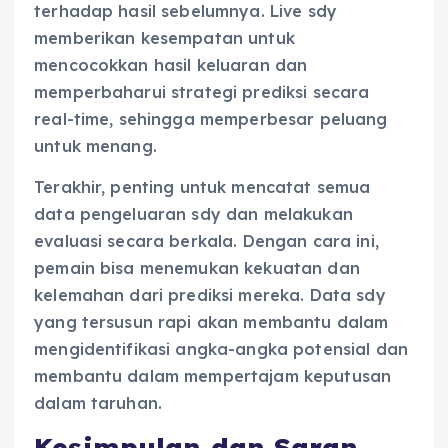
terhadap hasil sebelumnya. Live sdy
memberikan kesempatan untuk
mencocokkan hasil keluaran dan
memperbaharui strategi prediksi secara
real-time, sehingga memperbesar peluang
untuk menang.
Terakhir, penting untuk mencatat semua
data pengeluaran sdy dan melakukan
evaluasi secara berkala. Dengan cara ini,
pemain bisa menemukan kekuatan dan
kelemahan dari prediksi mereka. Data sdy
yang tersusun rapi akan membantu dalam
mengidentifikasi angka-angka potensial dan
membantu dalam mempertajam keputusan
dalam taruhan.
Kesimpulan dan Saran