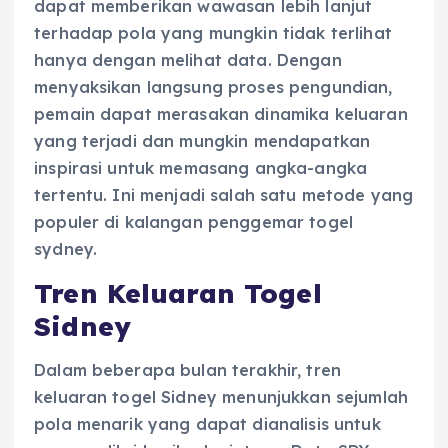
dapat memberikan wawasan lebih lanjut
terhadap pola yang mungkin tidak terlihat
hanya dengan melihat data. Dengan
menyaksikan langsung proses pengundian,
pemain dapat merasakan dinamika keluaran
yang terjadi dan mungkin mendapatkan
inspirasi untuk memasang angka-angka
tertentu. Ini menjadi salah satu metode yang
populer di kalangan penggemar togel
sydney.
Tren Keluaran Togel
Sidney
Dalam beberapa bulan terakhir, tren
keluaran togel Sidney menunjukkan sejumlah
pola menarik yang dapat dianalisis untuk