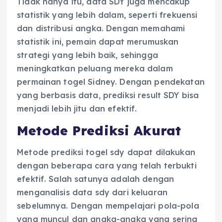
Tidak hanya itu, data SDY juga mencakup
statistik yang lebih dalam, seperti frekuensi
dan distribusi angka. Dengan memahami
statistik ini, pemain dapat merumuskan
strategi yang lebih baik, sehingga
meningkatkan peluang mereka dalam
permainan togel Sidney. Dengan pendekatan
yang berbasis data, prediksi result SDY bisa
menjadi lebih jitu dan efektif.
Metode Prediksi Akurat
Metode prediksi togel sdy dapat dilakukan
dengan beberapa cara yang telah terbukti
efektif. Salah satunya adalah dengan
menganalisis data sdy dari keluaran
sebelumnya. Dengan mempelajari pola-pola
yang muncul dan angka-angka yang sering