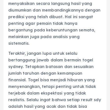
menyaksikan secara langsung hasil yang
diumumkan dan membandingkannya dengan
prediksi yang telah dibuat. Hal ini sangat
penting agar pemain tidak hanya
bergantung pada keberuntungan semata,
melainkan juga pada analisis yang
sistematis.
Terakhir, jangan lupa untuk selalu
bertanggung jawab dalam bermain togel
sydney. Tetapkan batasan dan sesuaikan
jumlah taruhan dengan kemampuan
finansial. Togel bisa menjadi hiburan yang
menyenangkan, tetapi penting untuk tidak
terjebak dalam ekspektasi yang tidak
realistis. Selalu ingat bahwa setiap result sdy
adalah hasil yang acak dan tidak bisa