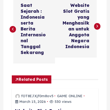
P
Saat
Website
o
Sejarah :
Slot Gratis
Indonesia
yang
s
serta
Menghasilk
Berita
an untuk
t
Internasio
Anggota
nal
Negara
n
Tanggal
Indonesia
Sekarang
a
v
Related Posts
i
g
fOT8EJXjf0m8ov5
GAME ONLINE
March 15, 2026
530 views
a