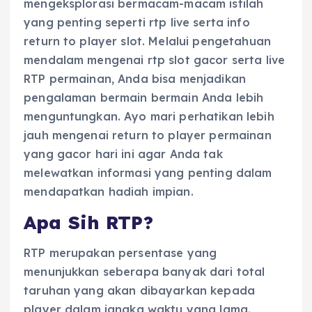
mengeksplorasi bermacam-macam istilah
yang penting seperti rtp live serta info
return to player slot. Melalui pengetahuan
mendalam mengenai rtp slot gacor serta live
RTP permainan, Anda bisa menjadikan
pengalaman bermain bermain Anda lebih
menguntungkan. Ayo mari perhatikan lebih
jauh mengenai return to player permainan
yang gacor hari ini agar Anda tak
melewatkan informasi yang penting dalam
mendapatkan hadiah impian.
Apa Sih RTP?
RTP merupakan persentase yang
menunjukkan seberapa banyak dari total
taruhan yang akan dibayarkan kepada
player dalam jangka waktu yang lama.