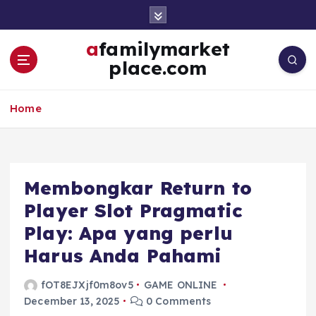
S
k
i
afamilymarket
p
place.com
t
o
c
Home
o
n
t
e
Membongkar Return to
n
t
Player Slot Pragmatic
Play: Apa yang perlu
Harus Anda Pahami
fOT8EJXjf0m8ov5
GAME ONLINE
December 13, 2025
0 Comments