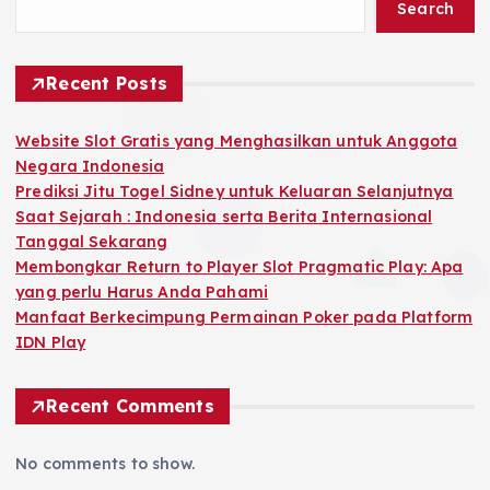
Search
Recent Posts
Website Slot Gratis yang Menghasilkan untuk Anggota
Negara Indonesia
Prediksi Jitu Togel Sidney untuk Keluaran Selanjutnya
Saat Sejarah : Indonesia serta Berita Internasional
Tanggal Sekarang
Membongkar Return to Player Slot Pragmatic Play: Apa
yang perlu Harus Anda Pahami
Manfaat Berkecimpung Permainan Poker pada Platform
IDN Play
Recent Comments
No comments to show.