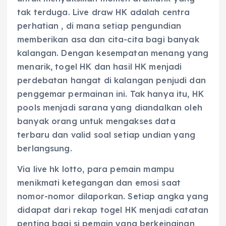
tak terduga. Live draw HK adalah centra
perhatian , di mana setiap pengundian
memberikan asa dan cita-cita bagi banyak
kalangan. Dengan kesempatan menang yang
menarik, togel HK dan hasil HK menjadi
perdebatan hangat di kalangan penjudi dan
penggemar permainan ini. Tak hanya itu, HK
pools menjadi sarana yang diandalkan oleh
banyak orang untuk mengakses data
terbaru dan valid soal setiap undian yang
berlangsung.
Via live hk lotto, para pemain mampu
menikmati ketegangan dan emosi saat
nomor-nomor dilaporkan. Setiap angka yang
didapat dari rekap togel HK menjadi catatan
penting bagi si pemain yang berkeinginan