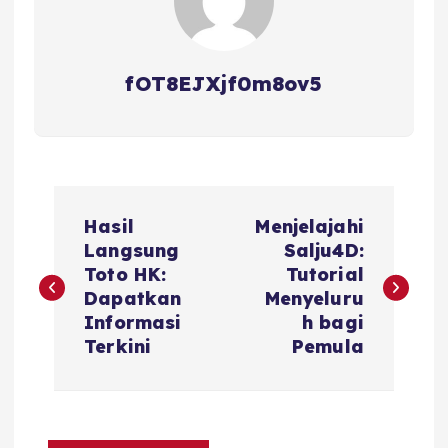
fOT8EJXjf0m8ov5
P
Hasil
Menjelajahi
o
Langsung
Salju4D:
Toto HK:
Tutorial
s
Dapatkan
Menyeluru
Informasi
h bagi
t
Terkini
Pemula
n