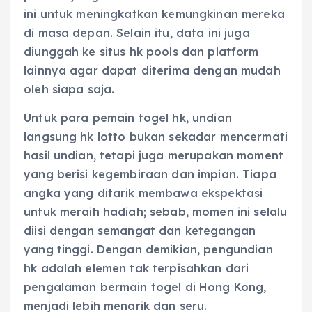
ini untuk meningkatkan kemungkinan mereka
di masa depan. Selain itu, data ini juga
diunggah ke situs hk pools dan platform
lainnya agar dapat diterima dengan mudah
oleh siapa saja.
Untuk para pemain togel hk, undian
langsung hk lotto bukan sekadar mencermati
hasil undian, tetapi juga merupakan moment
yang berisi kegembiraan dan impian. Tiapa
angka yang ditarik membawa ekspektasi
untuk meraih hadiah; sebab, momen ini selalu
diisi dengan semangat dan ketegangan
yang tinggi. Dengan demikian, pengundian
hk adalah elemen tak terpisahkan dari
pengalaman bermain togel di Hong Kong,
menjadi lebih menarik dan seru.