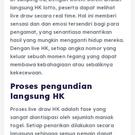
langsung HK lotto, peserta dapat melihat
live draw secara real time. Hal ini memberi
sensasi dan dan emosi tersendiri bagi para
pengamat, yang senantiasa menantikan
hasil yang mungkin mengganti hidup mereka.
Dengan live HK, setiap angka nomor yang
keluar sebuah momen tegang yang dapat
membawa kebahagiaan atau sebaliknya
kekecewaan.
Proses pengundian
langsung HK
Proses live draw HK adalah fase yang
sangat diantisipasi oleh sejumlah maniak
togel. Setiap penarikan dilakukan secara
langsung sehingga semua pemain dapat