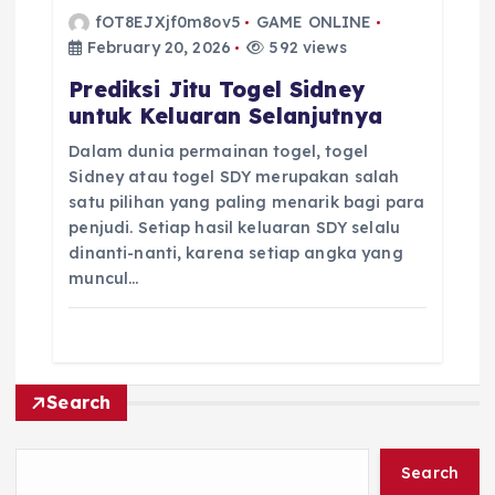
fOT8EJXjf0m8ov5
GAME ONLINE
February 20, 2026
592 views
Prediksi Jitu Togel Sidney
untuk Keluaran Selanjutnya
Dalam dunia permainan togel, togel
Sidney atau togel SDY merupakan salah
satu pilihan yang paling menarik bagi para
penjudi. Setiap hasil keluaran SDY selalu
dinanti-nanti, karena setiap angka yang
muncul…
Search
Search