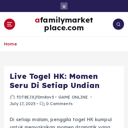
S
k
i
afamilymarket
p
place.com
t
o
c
Home
o
n
t
e
Live Togel HK: Momen
n
t
Seru Di Setiap Undian
fOT8EJXjf0m8ov5
GAME ONLINE
July 17, 2025
0 Comments
Di setiap malam, penggila togel HK kumpul
untuk menyaksikan momen dramatik yang