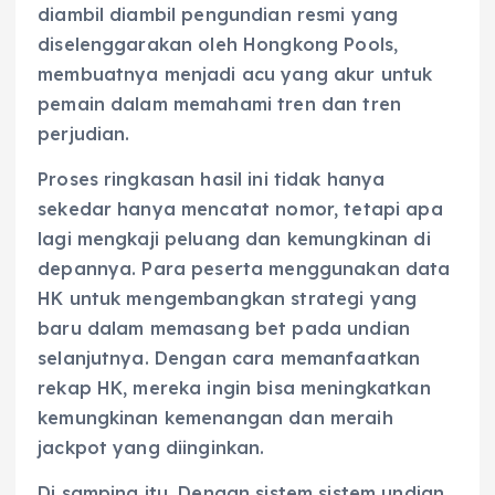
diambil diambil pengundian resmi yang
diselenggarakan oleh Hongkong Pools,
membuatnya menjadi acu yang akur untuk
pemain dalam memahami tren dan tren
perjudian.
Proses ringkasan hasil ini tidak hanya
sekedar hanya mencatat nomor, tetapi apa
lagi mengkaji peluang dan kemungkinan di
depannya. Para peserta menggunakan data
HK untuk mengembangkan strategi yang
baru dalam memasang bet pada undian
selanjutnya. Dengan cara memanfaatkan
rekap HK, mereka ingin bisa meningkatkan
kemungkinan kemenangan dan meraih
jackpot yang diinginkan.
Di samping itu, Dengan sistem sistem undian