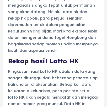
menganalisis angka tepat untuk permainan
yang akan datang. Melalui data hk dan
rekap hk pools, para penjudi semakin
dipermudah untuk dalam pengambilan
keputusan yang bijak. Mari kita eksplor lebih
dalam mengenai dunia togel Hongkong dan
bagaimana setiap momen undian mempunyai
kisah dan aspirasi sendiri.
Rekap hasil Lotto HK
Ringkasan hasil Lotto HK adalah data yang
sangat ditunggu dari beberapa peserta tiap
kali undian dilaksanakan. Setiap kali data
keluaran dikeluarkan, para pecinta setia
lotto HK akan segala mencatat dan mengkaji
nomor-nomor yang muncul. Data HK ini