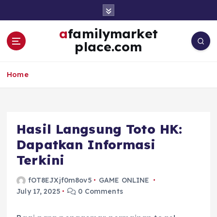
S
k
i
afamilymarket
p
place.com
t
o
c
Home
o
n
t
e
Hasil Langsung Toto HK:
n
t
Dapatkan Informasi
Terkini
fOT8EJXjf0m8ov5
GAME ONLINE
July 17, 2025
0 Comments