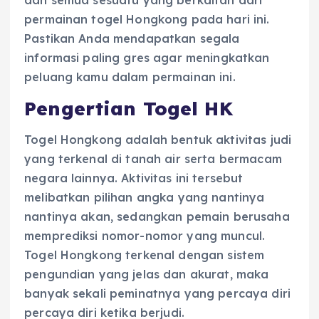
permainan togel Hongkong pada hari ini.
Pastikan Anda mendapatkan segala
informasi paling gres agar meningkatkan
peluang kamu dalam permainan ini.
Pengertian Togel HK
Togel Hongkong adalah bentuk aktivitas judi
yang terkenal di tanah air serta bermacam
negara lainnya. Aktivitas ini tersebut
melibatkan pilihan angka yang nantinya
nantinya akan, sedangkan pemain berusaha
memprediksi nomor-nomor yang muncul.
Togel Hongkong terkenal dengan sistem
pengundian yang jelas dan akurat, maka
banyak sekali peminatnya yang percaya diri
percaya diri ketika berjudi.