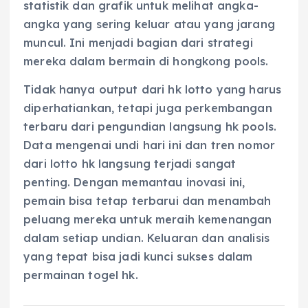
statistik dan grafik untuk melihat angka-
angka yang sering keluar atau yang jarang
muncul. Ini menjadi bagian dari strategi
mereka dalam bermain di hongkong pools.
Tidak hanya output dari hk lotto yang harus
diperhatiankan, tetapi juga perkembangan
terbaru dari pengundian langsung hk pools.
Data mengenai undi hari ini dan tren nomor
dari lotto hk langsung terjadi sangat
penting. Dengan memantau inovasi ini,
pemain bisa tetap terbarui dan menambah
peluang mereka untuk meraih kemenangan
dalam setiap undian. Keluaran dan analisis
yang tepat bisa jadi kunci sukses dalam
permainan togel hk.