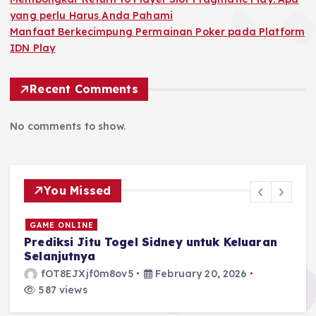
yang perlu Harus Anda Pahami
Manfaat Berkecimpung Permainan Poker pada Platform
IDN Play
Recent Comments
No comments to show.
You Missed
GAME ONLINE
Prediksi Jitu Togel Sidney untuk Keluaran
S
Selanjutnya
I
fOT8EJXjf0m8ov5
February 20, 2026
587 views