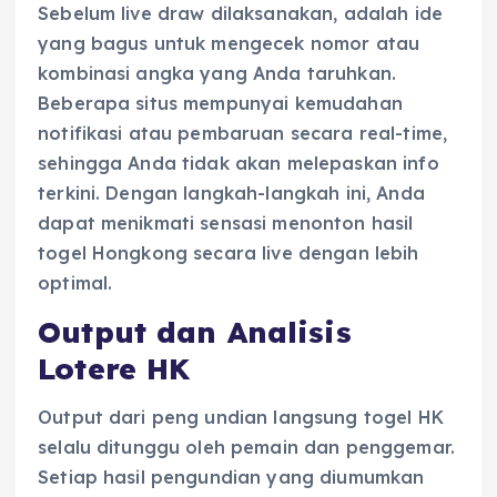
Sebelum live draw dilaksanakan, adalah ide
yang bagus untuk mengecek nomor atau
kombinasi angka yang Anda taruhkan.
Beberapa situs mempunyai kemudahan
notifikasi atau pembaruan secara real-time,
sehingga Anda tidak akan melepaskan info
terkini. Dengan langkah-langkah ini, Anda
dapat menikmati sensasi menonton hasil
togel Hongkong secara live dengan lebih
optimal.
Output dan Analisis
Lotere HK
Output dari peng undian langsung togel HK
selalu ditunggu oleh pemain dan penggemar.
Setiap hasil pengundian yang diumumkan