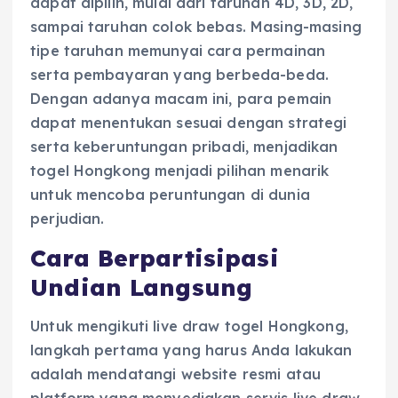
dapat dipilih, mulai dari taruhan 4D, 3D, 2D,
sampai taruhan colok bebas. Masing-masing
tipe taruhan memunyai cara permainan
serta pembayaran yang berbeda-beda.
Dengan adanya macam ini, para pemain
dapat menentukan sesuai dengan strategi
serta keberuntungan pribadi, menjadikan
togel Hongkong menjadi pilihan menarik
untuk mencoba peruntungan di dunia
perjudian.
Cara Berpartisipasi
Undian Langsung
Untuk mengikuti live draw togel Hongkong,
langkah pertama yang harus Anda lakukan
adalah mendatangi website resmi atau