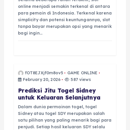
i
online menjadi semakin terkenal di antara
para pemain di Indonesia. Terkenal karena
o
simplicity dan potensi keuntungannya, slot
tanpa bayar merupakan opsi yang menarik
bagi ingin…
n
fOT8EJXjf0m8ov5
GAME ONLINE
February 20, 2026
587 views
Prediksi Jitu Togel Sidney
untuk Keluaran Selanjutnya
Dalam dunia permainan togel, togel
Sidney atau togel SDY merupakan salah
satu pilihan yang paling menarik bagi para
penjudi. Setiap hasil keluaran SDY selalu