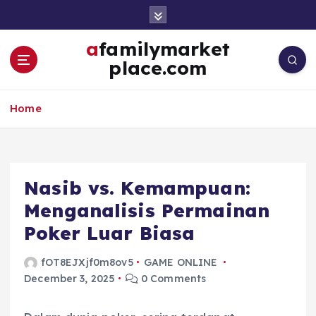
S
k
i
afamilymarket
p
place.com
t
o
c
Home
o
n
t
e
Nasib vs. Kemampuan:
n
t
Menganalisis Permainan
Poker Luar Biasa
fOT8EJXjf0m8ov5
GAME ONLINE
December 3, 2025
0 Comments