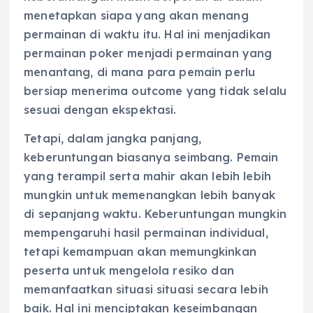
menetapkan siapa yang akan menang
permainan di waktu itu. Hal ini menjadikan
permainan poker menjadi permainan yang
menantang, di mana para pemain perlu
bersiap menerima outcome yang tidak selalu
sesuai dengan ekspektasi.
Tetapi, dalam jangka panjang,
keberuntungan biasanya seimbang. Pemain
yang terampil serta mahir akan lebih lebih
mungkin untuk memenangkan lebih banyak
di sepanjang waktu. Keberuntungan mungkin
mempengaruhi hasil permainan individual,
tetapi kemampuan akan memungkinkan
peserta untuk mengelola resiko dan
memanfaatkan situasi situasi secara lebih
baik. Hal ini menciptakan keseimbangan