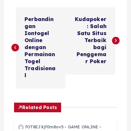
P
Perbandin
Kudapoker
o
gan
: Salah
Iontogel
Satu Situs
s
Online
Terbaik
dengan
bagi
t
Permainan
Penggema
Togel
r Poker
n
Tradisiona
l
a
v
Related Posts
i
g
fOT8EJXjf0m8ov5
GAME ONLINE