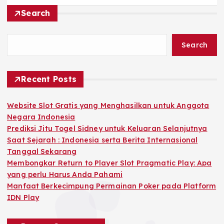
Search
Search
Recent Posts
Website Slot Gratis yang Menghasilkan untuk Anggota
Negara Indonesia
Prediksi Jitu Togel Sidney untuk Keluaran Selanjutnya
Saat Sejarah : Indonesia serta Berita Internasional
Tanggal Sekarang
Membongkar Return to Player Slot Pragmatic Play: Apa
yang perlu Harus Anda Pahami
Manfaat Berkecimpung Permainan Poker pada Platform
IDN Play