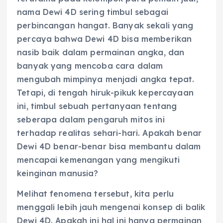
nama Dewi 4D sering timbul sebagai
perbincangan hangat. Banyak sekali yang
percaya bahwa Dewi 4D bisa memberikan
nasib baik dalam permainan angka, dan
banyak yang mencoba cara dalam
mengubah mimpinya menjadi angka tepat.
Tetapi, di tengah hiruk-pikuk kepercayaan
ini, timbul sebuah pertanyaan tentang
seberapa dalam pengaruh mitos ini
terhadap realitas sehari-hari. Apakah benar
Dewi 4D benar-benar bisa membantu dalam
mencapai kemenangan yang mengikuti
keinginan manusia?
Melihat fenomena tersebut, kita perlu
menggali lebih jauh mengenai konsep di balik
Dewi 4D. Apakah ini hal ini hanya permainan