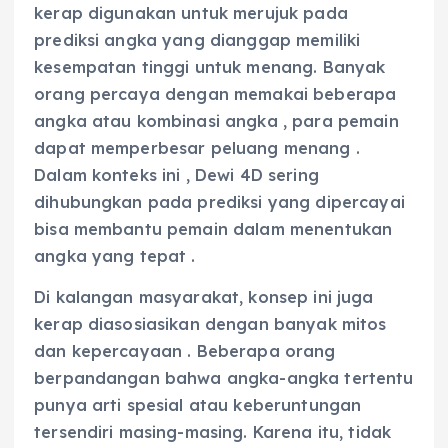
kerap digunakan untuk merujuk pada
prediksi angka yang dianggap memiliki
kesempatan tinggi untuk menang. Banyak
orang percaya dengan memakai beberapa
angka atau kombinasi angka , para pemain
dapat memperbesar peluang menang .
Dalam konteks ini , Dewi 4D sering
dihubungkan pada prediksi yang dipercayai
bisa membantu pemain dalam menentukan
angka yang tepat .
Di kalangan masyarakat, konsep ini juga
kerap diasosiasikan dengan banyak mitos
dan kepercayaan . Beberapa orang
berpandangan bahwa angka-angka tertentu
punya arti spesial atau keberuntungan
tersendiri masing-masing. Karena itu, tidak