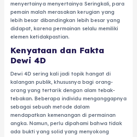
menyertainya menyertainya Seringkali, para
pemain malah merasakan kerugian yang
lebih besar dibandingkan lebih besar yang
didapat, karena permainan selalu memiliki
elemen ketidakpastian.
Kenyataan dan Fakta
Dewi 4D
Dewi 4D sering kali jadi topik hangat di
kalangan publik, khususnya bagi orang-
orang yang tertarik dengan alam tebak-
tebakan. Beberapa individu menganggapnya
sebagai sebuah metode dalam
mendapatkan kemenangan di permainan
angka. Namun, perlu dipahami bahwa tidak
ada bukti yang solid yang menyokong