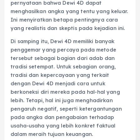
pernyataan bahwa Dewi 4D dapat
menghasilkan angka yang tentu yang keluar.
Ini menyiratkan betapa pentingnya cara
yang realistis dan skeptis pada kejadian ini.
Di samping itu, Dewi 4D memiliki banyak
penggemar yang percaya pada metode
tersebut sebagai bagian dari adab dan
tradisi setempat. Untuk sebagian orang,
tradisi dan kepercayaan yang terkait
dengan Dewi 4D menjadi cara untuk
berkoneksi diri mereka pada hal-hal yang
lebih. Tetapi, hal ini juga menghadirkan
pengaruh negatif, seperti ketergantungan
pada angka dan pengabaian terhadap
usaha-usaha yang lebih konkret faktual
dalam meraih tujuan keuangan.