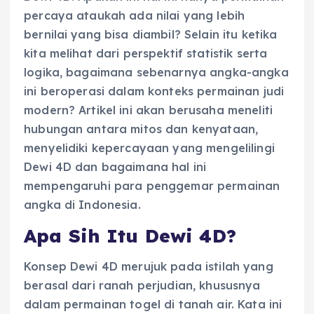
percaya ataukah ada nilai yang lebih
bernilai yang bisa diambil? Selain itu ketika
kita melihat dari perspektif statistik serta
logika, bagaimana sebenarnya angka-angka
ini beroperasi dalam konteks permainan judi
modern? Artikel ini akan berusaha meneliti
hubungan antara mitos dan kenyataan,
menyelidiki kepercayaan yang mengelilingi
Dewi 4D dan bagaimana hal ini
mempengaruhi para penggemar permainan
angka di Indonesia.
Apa Sih Itu Dewi 4D?
Konsep Dewi 4D merujuk pada istilah yang
berasal dari ranah perjudian, khususnya
dalam permainan togel di tanah air. Kata ini