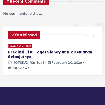
Recent Comments
No comments to show.
You Missed
GAME ONLINE
Prediksi Jitu Togel Sidney untuk Keluaran
S
Selanjutnya
I
fOT8EJXjf0m8ov5
February 20, 2026
587 views