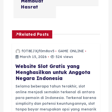
Membuat
n
Hasrat
a
v
Related Posts
i
fOT8EJXjf0m8ov5
GAME ONLINE
g
March 15, 2026
524 views
Website Slot Gratis yang
a
Menghasilkan untuk Anggota
Negara Indonesia
t
Selama beberapa tahun terakhir, slot
i
online menjadi semakin terkenal di antara
para pemain di Indonesia. Terkenal karena
o
simplicity dan potensi keuntungannya, slot
tanpa bayar merupakan opsi yang menarik