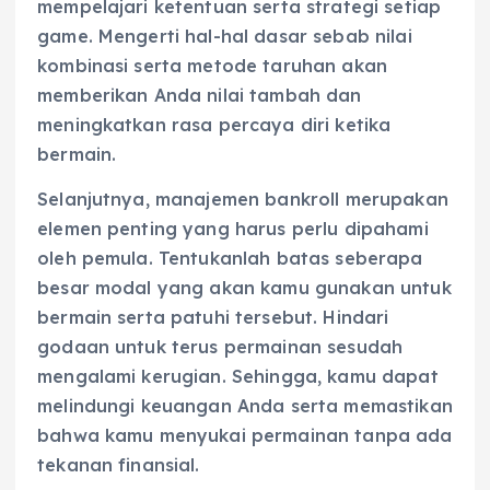
mempelajari ketentuan serta strategi setiap
game. Mengerti hal-hal dasar sebab nilai
kombinasi serta metode taruhan akan
memberikan Anda nilai tambah dan
meningkatkan rasa percaya diri ketika
bermain.
Selanjutnya, manajemen bankroll merupakan
elemen penting yang harus perlu dipahami
oleh pemula. Tentukanlah batas seberapa
besar modal yang akan kamu gunakan untuk
bermain serta patuhi tersebut. Hindari
godaan untuk terus permainan sesudah
mengalami kerugian. Sehingga, kamu dapat
melindungi keuangan Anda serta memastikan
bahwa kamu menyukai permainan tanpa ada
tekanan finansial.