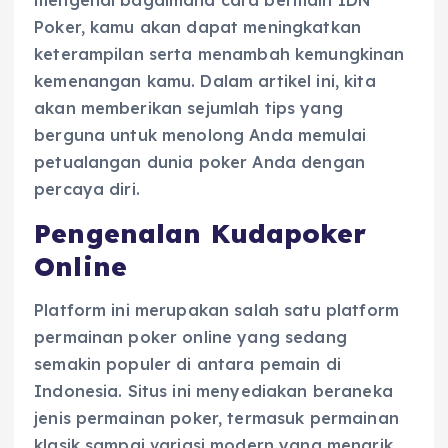
Poker, kamu akan dapat meningkatkan
keterampilan serta menambah kemungkinan
kemenangan kamu. Dalam artikel ini, kita
akan memberikan sejumlah tips yang
berguna untuk menolong Anda memulai
petualangan dunia poker Anda dengan
percaya diri.
Pengenalan Kudapoker
Online
Platform ini merupakan salah satu platform
permainan poker online yang sedang
semakin populer di antara pemain di
Indonesia. Situs ini menyediakan beraneka
jenis permainan poker, termasuk permainan
klasik sampai variasi modern yang menarik.