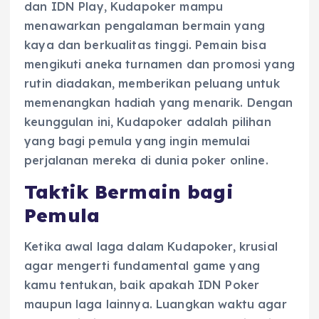
dan IDN Play, Kudapoker mampu
menawarkan pengalaman bermain yang
kaya dan berkualitas tinggi. Pemain bisa
mengikuti aneka turnamen dan promosi yang
rutin diadakan, memberikan peluang untuk
memenangkan hadiah yang menarik. Dengan
keunggulan ini, Kudapoker adalah pilihan
yang bagi pemula yang ingin memulai
perjalanan mereka di dunia poker online.
Taktik Bermain bagi
Pemula
Ketika awal laga dalam Kudapoker, krusial
agar mengerti fundamental game yang
kamu tentukan, baik apakah IDN Poker
maupun laga lainnya. Luangkan waktu agar