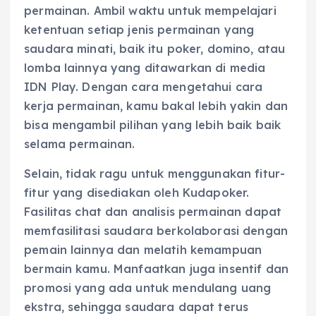
permainan. Ambil waktu untuk mempelajari
ketentuan setiap jenis permainan yang
saudara minati, baik itu poker, domino, atau
lomba lainnya yang ditawarkan di media
IDN Play. Dengan cara mengetahui cara
kerja permainan, kamu bakal lebih yakin dan
bisa mengambil pilihan yang lebih baik baik
selama permainan.
Selain, tidak ragu untuk menggunakan fitur-
fitur yang disediakan oleh Kudapoker.
Fasilitas chat dan analisis permainan dapat
memfasilitasi saudara berkolaborasi dengan
pemain lainnya dan melatih kemampuan
bermain kamu. Manfaatkan juga insentif dan
promosi yang ada untuk mendulang uang
ekstra, sehingga saudara dapat terus