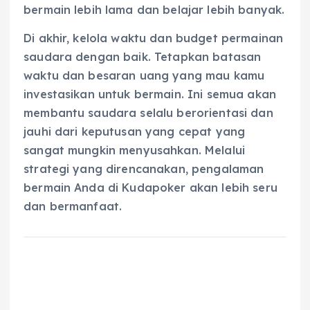
bermain lebih lama dan belajar lebih banyak.
Di akhir, kelola waktu dan budget permainan
saudara dengan baik. Tetapkan batasan
waktu dan besaran uang yang mau kamu
investasikan untuk bermain. Ini semua akan
membantu saudara selalu berorientasi dan
jauhi dari keputusan yang cepat yang
sangat mungkin menyusahkan. Melalui
strategi yang direncanakan, pengalaman
bermain Anda di Kudapoker akan lebih seru
dan bermanfaat.