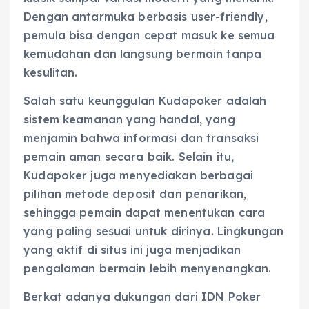
Dengan antarmuka berbasis user-friendly,
pemula bisa dengan cepat masuk ke semua
kemudahan dan langsung bermain tanpa
kesulitan.
Salah satu keunggulan Kudapoker adalah
sistem keamanan yang handal, yang
menjamin bahwa informasi dan transaksi
pemain aman secara baik. Selain itu,
Kudapoker juga menyediakan berbagai
pilihan metode deposit dan penarikan,
sehingga pemain dapat menentukan cara
yang paling sesuai untuk dirinya. Lingkungan
yang aktif di situs ini juga menjadikan
pengalaman bermain lebih menyenangkan.
Berkat adanya dukungan dari IDN Poker