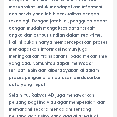
masyarakat untuk mendapatkan informasi
dan servis yang lebih berkualitas dengan
teknologi. Dengan jatah ini, pengguna dapat
dengan mudah mengakses data terkait
angka dan output undian dalam real-time.
Hal ini bukan hanya mempercepatkan proses
mendapatkan informasi namun juga
meningkatkan transparansi pada mekanisme
yang ada. Komunitas dapat menyadari
terlibat lebih dan diberdayakan di dalam
proses pengambilan putusan berdasarkan
data yang tepat.
Selain itu, Rakyat 4D juga menawarkan
peluang bagi individu agar mempelajari dan
memahami secara mendalam tentang
peluang dan risiko yang ada di area judi.