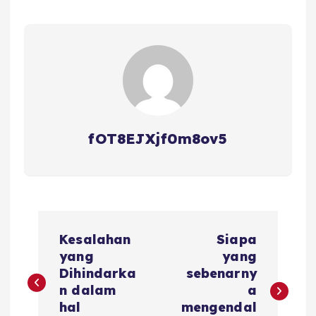
fOT8EJXjf0m8ov5
P
Kesalahan
Siapa
o
yang
yang
Dihindarka
sebenarny
s
n dalam
a
hal
mengendal