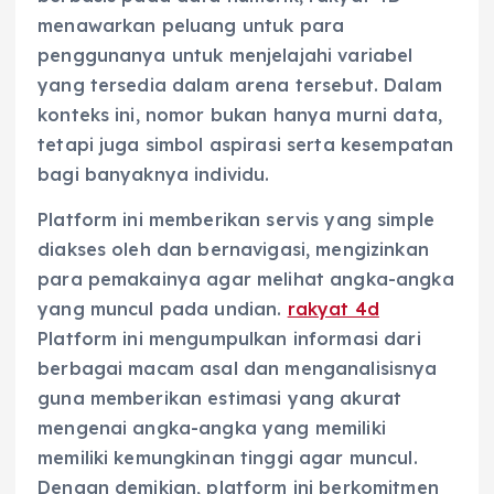
menawarkan peluang untuk para
penggunanya untuk menjelajahi variabel
yang tersedia dalam arena tersebut. Dalam
konteks ini, nomor bukan hanya murni data,
tetapi juga simbol aspirasi serta kesempatan
bagi banyaknya individu.
Platform ini memberikan servis yang simple
diakses oleh dan bernavigasi, mengizinkan
para pemakainya agar melihat angka-angka
yang muncul pada undian.
rakyat 4d
Platform ini mengumpulkan informasi dari
berbagai macam asal dan menganalisisnya
guna memberikan estimasi yang akurat
mengenai angka-angka yang memiliki
memiliki kemungkinan tinggi agar muncul.
Dengan demikian, platform ini berkomitmen