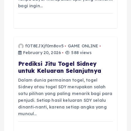
o
bagi ingin…
n
fOT8EJXjf0m8ov5
GAME ONLINE
February 20, 2026
588 views
Prediksi Jitu Togel Sidney
untuk Keluaran Selanjutnya
Dalam dunia permainan togel, togel
Sidney atau togel SDY merupakan salah
satu pilihan yang paling menarik bagi para
penjudi. Setiap hasil keluaran SDY selalu
dinanti-nanti, karena setiap angka yang
muncul…