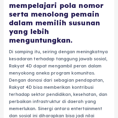
mempelajari pola nomor
serta menolong pemain
dalam memilih susunan
yang lebih
menguntungkan.
Di samping itu, seiring dengan meningkatnya
kesadaran terhadap tanggung jawab sosial,
Rakyat 4D dapat mengambil peran dalam
menyokong aneka program komunitas.
Dengan donasi dari sebagian pendapatan,
Rakyat 4D bisa memberikan kontribusi
terhadap sektor pendidikan, kesehatan, dan
perbaikan infrastruktur di daerah yang
memerlukan. Sinergi antara entertainment
dan sosial ini diharapkan bisa jadi nilai