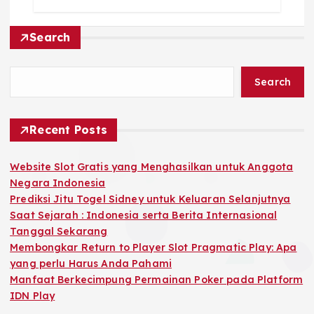
Search
Search
Recent Posts
Website Slot Gratis yang Menghasilkan untuk Anggota
Negara Indonesia
Prediksi Jitu Togel Sidney untuk Keluaran Selanjutnya
Saat Sejarah : Indonesia serta Berita Internasional
Tanggal Sekarang
Membongkar Return to Player Slot Pragmatic Play: Apa
yang perlu Harus Anda Pahami
Manfaat Berkecimpung Permainan Poker pada Platform
IDN Play