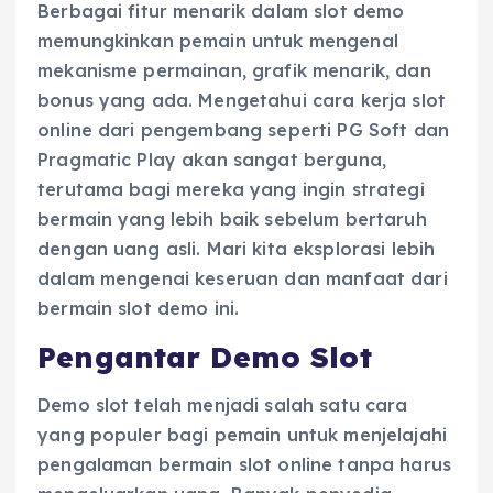
Berbagai fitur menarik dalam slot demo
memungkinkan pemain untuk mengenal
mekanisme permainan, grafik menarik, dan
bonus yang ada. Mengetahui cara kerja slot
online dari pengembang seperti PG Soft dan
Pragmatic Play akan sangat berguna,
terutama bagi mereka yang ingin strategi
bermain yang lebih baik sebelum bertaruh
dengan uang asli. Mari kita eksplorasi lebih
dalam mengenai keseruan dan manfaat dari
bermain slot demo ini.
Pengantar Demo Slot
Demo slot telah menjadi salah satu cara
yang populer bagi pemain untuk menjelajahi
pengalaman bermain slot online tanpa harus