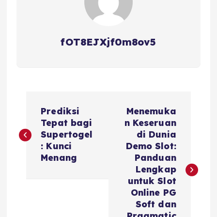
fOT8EJXjf0m8ov5
P
Prediksi
Menemuka
o
Tepat bagi
n Keseruan
Supertogel
di Dunia
s
: Kunci
Demo Slot:
Menang
Panduan
t
Lengkap
untuk Slot
n
Online PG
Soft dan
Pragmatic