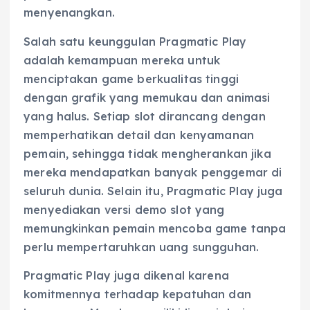
menyenangkan.
Salah satu keunggulan Pragmatic Play
adalah kemampuan mereka untuk
menciptakan game berkualitas tinggi
dengan grafik yang memukau dan animasi
yang halus. Setiap slot dirancang dengan
memperhatikan detail dan kenyamanan
pemain, sehingga tidak mengherankan jika
mereka mendapatkan banyak penggemar di
seluruh dunia. Selain itu, Pragmatic Play juga
menyediakan versi demo slot yang
memungkinkan pemain mencoba game tanpa
perlu mempertaruhkan uang sungguhan.
Pragmatic Play juga dikenal karena
komitmennya terhadap kepatuhan dan