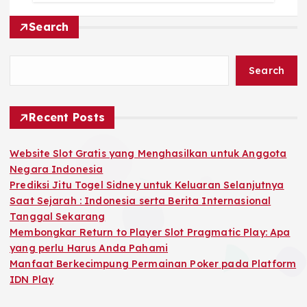
Search
Search
Recent Posts
Website Slot Gratis yang Menghasilkan untuk Anggota
Negara Indonesia
Prediksi Jitu Togel Sidney untuk Keluaran Selanjutnya
Saat Sejarah : Indonesia serta Berita Internasional
Tanggal Sekarang
Membongkar Return to Player Slot Pragmatic Play: Apa
yang perlu Harus Anda Pahami
Manfaat Berkecimpung Permainan Poker pada Platform
IDN Play