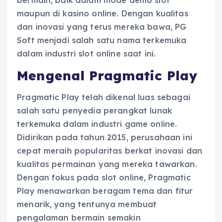
bermain, baik dalam mode demo slot
maupun di kasino online. Dengan kualitas
dan inovasi yang terus mereka bawa, PG
Soft menjadi salah satu nama terkemuka
dalam industri slot online saat ini.
Mengenal Pragmatic Play
Pragmatic Play telah dikenal luas sebagai
salah satu penyedia perangkat lunak
terkemuka dalam industri game online.
Didirikan pada tahun 2015, perusahaan ini
cepat meraih popularitas berkat inovasi dan
kualitas permainan yang mereka tawarkan.
Dengan fokus pada slot online, Pragmatic
Play menawarkan beragam tema dan fitur
menarik, yang tentunya membuat
pengalaman bermain semakin