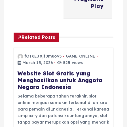
a
Play
v
i
Related Posts
g
a
fOT8EJXjf0m8ov5
GAME ONLINE
March 15, 2026
525 views
t
Website Slot Gratis yang
Menghasilkan untuk Anggota
i
Negara Indonesia
o
Selama beberapa tahun terakhir, slot
online menjadi semakin terkenal di antara
n
para pemain di Indonesia. Terkenal karena
simplicity dan potensi keuntungannya, slot
tanpa bayar merupakan opsi yang menarik