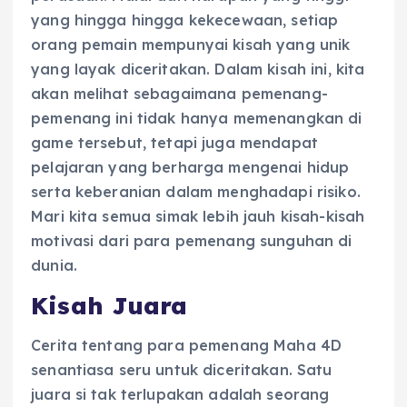
yang hingga hingga kekecewaan, setiap
orang pemain mempunyai kisah yang unik
yang layak diceritakan. Dalam kisah ini, kita
akan melihat sebagaimana pemenang-
pemenang ini tidak hanya memenangkan di
game tersebut, tetapi juga mendapat
pelajaran yang berharga mengenai hidup
serta keberanian dalam menghadapi risiko.
Mari kita semua simak lebih jauh kisah-kisah
motivasi dari para pemenang sunguhan di
dunia.
Kisah Juara
Cerita tentang para pemenang Maha 4D
senantiasa seru untuk diceritakan. Satu
juara si tak terlupakan adalah seorang