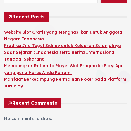
Recent Posts
Website Slot Gratis yang Menghasilkan untuk Anggota
Negara Indonesia
Prediksi Jitu Togel Sidney untuk Keluaran Selanjutnya
Saat Sejarah : Indonesia serta Berita Internasional
Tanggal Sekarang
Membongkar Return to Player Slot Pragmatic Play: Apa
yang perlu Harus Anda Pahami
Manfaat Berkecimpung Permainan Poker pada Platform
IDN Play
Recent Comments
No comments to show.