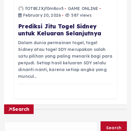
fOT8EJXjf0m8ov5
GAME ONLINE
February 20, 2026
587 views
Prediksi Jitu Togel Sidney
untuk Keluaran Selanjutnya
Dalam dunia permainan togel, togel
Sidney atau togel SDY merupakan salah
satu pilihan yang paling menarik bagi para
penjudi. Setiap hasil keluaran SDY selalu
dinanti-nanti, karena setiap angka yang
muncul…
Search
Search