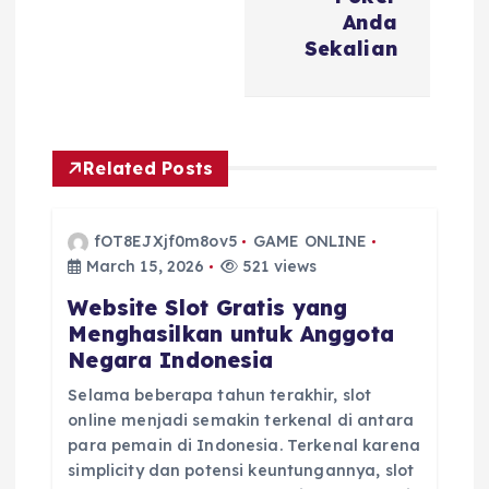
a
Anda
Sekalian
v
i
Related Posts
g
a
fOT8EJXjf0m8ov5
GAME ONLINE
March 15, 2026
521 views
t
Website Slot Gratis yang
Menghasilkan untuk Anggota
i
Negara Indonesia
o
Selama beberapa tahun terakhir, slot
online menjadi semakin terkenal di antara
n
para pemain di Indonesia. Terkenal karena
simplicity dan potensi keuntungannya, slot