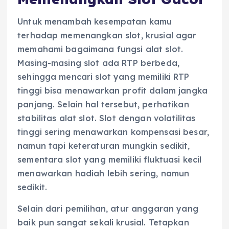
Untuk menambah kesempatan kamu
terhadap memenangkan slot, krusial agar
memahami bagaimana fungsi alat slot.
Masing-masing slot ada RTP berbeda,
sehingga mencari slot yang memiliki RTP
tinggi bisa menawarkan profit dalam jangka
panjang. Selain hal tersebut, perhatikan
stabilitas alat slot. Slot dengan volatilitas
tinggi sering menawarkan kompensasi besar,
namun tapi keteraturan mungkin sedikit,
sementara slot yang memiliki fluktuasi kecil
menawarkan hadiah lebih sering, namun
sedikit.
Selain dari pemilihan, atur anggaran yang
baik pun sangat sekali krusial. Tetapkan