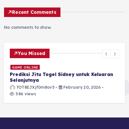
Recent Comments
No comments to show.
You Missed
GAME ONLINE
Prediksi Jitu Togel Sidney untuk Keluaran
S
Selanjutnya
I
fOT8EJXjf0m8ov5
February 20, 2026
586 views