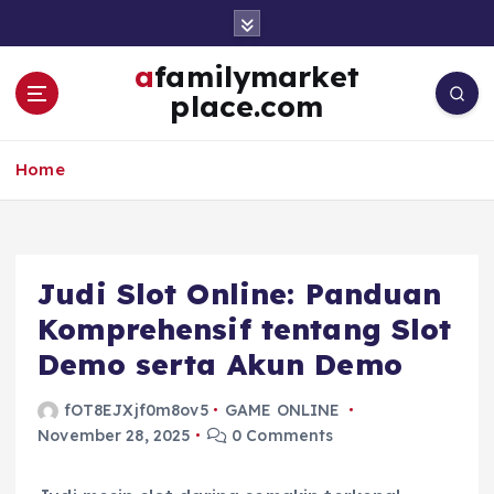
S
k
i
afamilymarket
p
place.com
t
o
c
Home
o
n
t
e
Judi Slot Online: Panduan
n
t
Komprehensif tentang Slot
Demo serta Akun Demo
fOT8EJXjf0m8ov5
GAME ONLINE
November 28, 2025
0 Comments