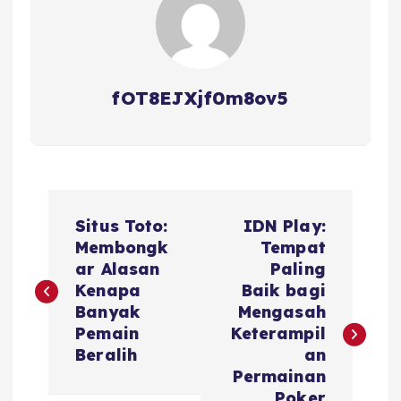
fOT8EJXjf0m8ov5
P
Situs Toto:
IDN Play:
o
Membongk
Tempat
ar Alasan
Paling
s
Kenapa
Baik bagi
Banyak
Mengasah
t
Pemain
Keterampil
Beralih
an
n
Permainan
Poker