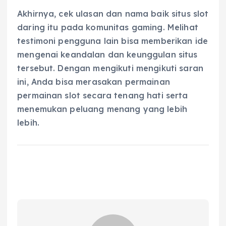
Akhirnya, cek ulasan dan nama baik situs slot
daring itu pada komunitas gaming. Melihat
testimoni pengguna lain bisa memberikan ide
mengenai keandalan dan keunggulan situs
tersebut. Dengan mengikuti mengikuti saran
ini, Anda bisa merasakan permainan
permainan slot secara tenang hati serta
menemukan peluang menang yang lebih
lebih.