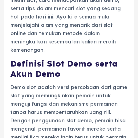
serta tips dalam mencari slot yang sedang
hot pada hari ini. Ayo kita semua mulai
menjelajahi alam yang menarik dari slot
online dan temukan metode dalam
meningkatkan kesempatan kalian meraih
kemenangan.
Definisi Slot Demo serta
Akun Demo
Demo slot adalah versi percobaan dari game
slot yang memungkinkan pemain untuk
menguji fungsi dan mekanisme permainan
tanpa harus mempertaruhkan uang riil.
Dengan penggunaan slot demo, pemain bisa
mengenali permainan favorit mereka serta
menilai jika mereka ingin terus untuk bermain