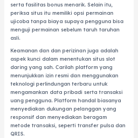
serta fasilitas bonus menarik. Selain itu,
periksa situs itu memiliki opsi permainan
ujicoba tanpa biaya supaya pengguna bisa
menguji permainan sebelum taruh taruhan
asli.
Keamanan dan dan perizinan juga adalah
aspek kunci dalam menentukan situs slot
daring yang sah. Carilah platform yang
menunjukkan izin resmi dan menggunakan
teknologi perlindungan terbaru untuk
mengamankan data pribadi serta transaksi
uang pengguna. Platform handal biasanya
menyediakan dukungan pelanggan yang
responsif dan menyediakan beragam
metode transaksi, seperti transfer pulsa dan
QRIS.