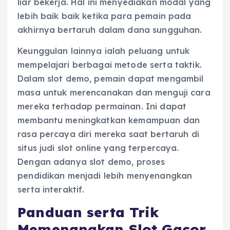
liar bekerja. Hal ini menyediakan modal yang
lebih baik baik ketika para pemain pada
akhirnya bertaruh dalam dana sungguhan.
Keunggulan lainnya ialah peluang untuk
mempelajari berbagai metode serta taktik.
Dalam slot demo, pemain dapat mengambil
masa untuk merencanakan dan menguji cara
mereka terhadap permainan. Ini dapat
membantu meningkatkan kemampuan dan
rasa percaya diri mereka saat bertaruh di
situs judi slot online yang terpercaya.
Dengan adanya slot demo, proses
pendidikan menjadi lebih menyenangkan
serta interaktif.
Panduan serta Trik
Memenangkan Slot Gacor