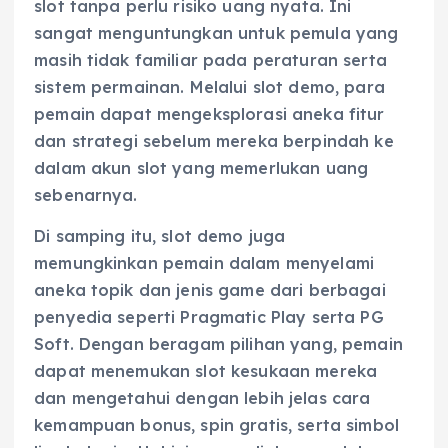
slot tanpa perlu risiko uang nyata. Ini
sangat menguntungkan untuk pemula yang
masih tidak familiar pada peraturan serta
sistem permainan. Melalui slot demo, para
pemain dapat mengeksplorasi aneka fitur
dan strategi sebelum mereka berpindah ke
dalam akun slot yang memerlukan uang
sebenarnya.
Di samping itu, slot demo juga
memungkinkan pemain dalam menyelami
aneka topik dan jenis game dari berbagai
penyedia seperti Pragmatic Play serta PG
Soft. Dengan beragam pilihan yang, pemain
dapat menemukan slot kesukaan mereka
dan mengetahui dengan lebih jelas cara
kemampuan bonus, spin gratis, serta simbol