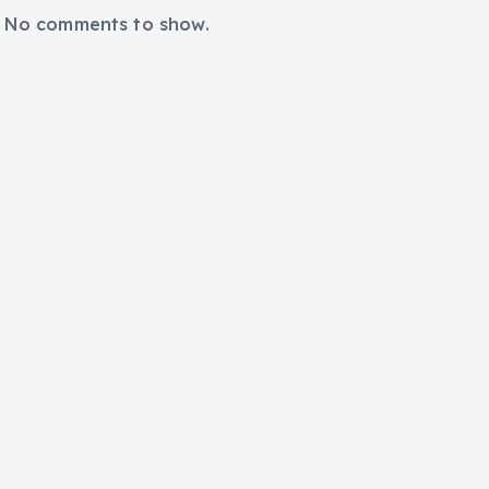
No comments to show.