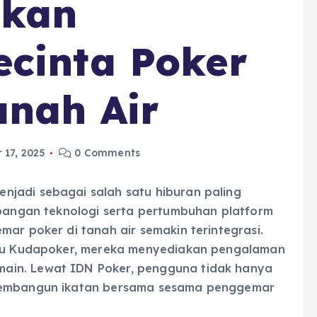
kan
ecinta Poker
anah Air
17, 2025
0 Comments
jadi sebagai salah satu hiburan paling
mbangan teknologi serta pertumbuhan platform
mar poker di tanah air semakin terintegrasi.
aitu Kudapoker, mereka menyediakan pengalaman
ain. Lewat IDN Poker, pengguna tidak hanya
 membangun ikatan bersama sesama penggemar