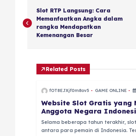
P
Slot RTP Langsung: Cara
o
Memanfaatkan Angka dalam
rangka Mendapatkan
s
Kemenangan Besar
t
n
Related Posts
a
fOT8EJXjf0m8ov5
GAME ONLINE
Website Slot Gratis yang
v
Anggota Negara Indones
i
Selama beberapa tahun terakhir, slot
antara para pemain di Indonesia. Ter