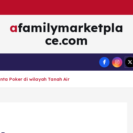
afamilymarketpla
ce.com
ta Poker di wilayah Tanah Air