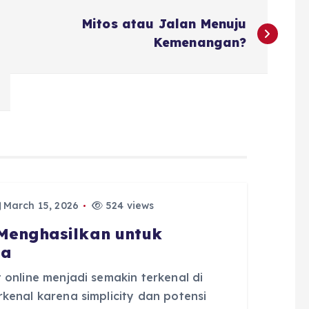
Mitos atau Jalan Menuju
Kemenangan?
March 15, 2026
524 views
 Menghasilkan untuk
ia
 online menjadi semakin terkenal di
kenal karena simplicity dan potensi