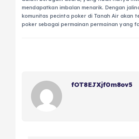
mendapatkan imbalan menarik. Dengan jalin
komunitas pecinta poker di Tanah Air akan
poker sebagai permainan permainan yang favo
fOT8EJXjf0m8ov5