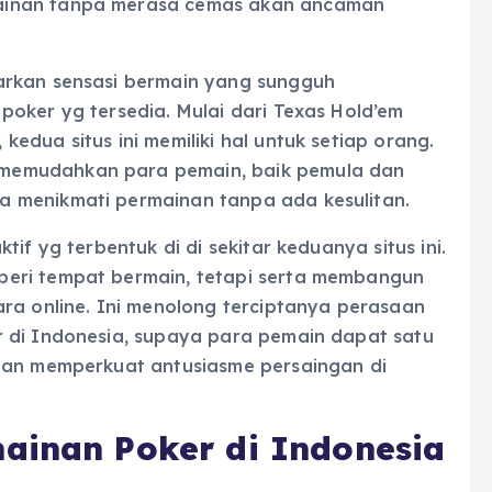
ainan tanpa merasa cemas akan ancaman
arkan sensasi bermain yang sungguh
oker yg tersedia. Mulai dari Texas Hold’em
edua situs ini memiliki hal untuk setiap orang.
memudahkan para pemain, baik pemula dan
 menikmati permainan tanpa ada kesulitan.
if yg terbentuk di di sekitar keduanya situs ini.
eri tempat bermain, tetapi serta membangun
ara online. Ini menolong terciptanya perasaan
 di Indonesia, supaya para pemain dapat satu
 dan memperkuat antusiasme persaingan di
ainan Poker di Indonesia