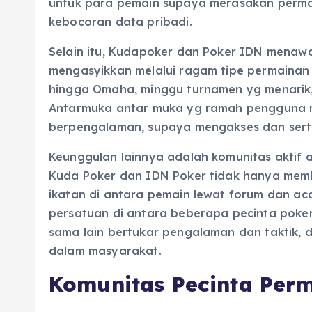
untuk para pemain supaya merasakan perm
kebocoran data pribadi.
Selain itu, Kudapoker dan Poker IDN menaw
mengasyikkan melalui ragam tipe permainan p
hingga Omaha, minggu turnamen yg menarik, k
Antarmuka antar muka yg ramah pengguna 
berpengalaman, supaya mengakses dan serta
Keunggulan lainnya adalah komunitas aktif akt
Kuda Poker dan IDN Poker tidak hanya memb
ikatan di antara pemain lewat forum dan ac
persatuan di antara beberapa pecinta poker
sama lain bertukar pengalaman dan taktik,
dalam masyarakat.
Komunitas Pecinta Perm