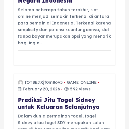
Negara Indonesia
i
Selama beberapa tahun terakhir, slot
online menjadi semakin terkenal di antara
o
para pemain di Indonesia. Terkenal karena
simplicity dan potensi keuntungannya, slot
tanpa bayar merupakan opsi yang menarik
n
bagi ingin…
fOT8EJXjf0m8ov5
GAME ONLINE
February 20, 2026
592 views
Prediksi Jitu Togel Sidney
untuk Keluaran Selanjutnya
Dalam dunia permainan togel, togel
Sidney atau togel SDY merupakan salah