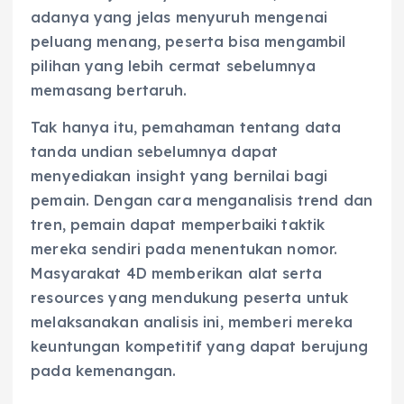
adanya yang jelas menyuruh mengenai
peluang menang, peserta bisa mengambil
pilihan yang lebih cermat sebelumnya
memasang bertaruh.
Tak hanya itu, pemahaman tentang data
tanda undian sebelumnya dapat
menyediakan insight yang bernilai bagi
pemain. Dengan cara menganalisis trend dan
tren, pemain dapat memperbaiki taktik
mereka sendiri pada menentukan nomor.
Masyarakat 4D memberikan alat serta
resources yang mendukung peserta untuk
melaksanakan analisis ini, memberi mereka
keuntungan kompetitif yang dapat berujung
pada kemenangan.