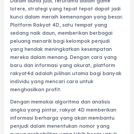
Dalam dunia judi, terutama dalam game
lotere, strategi yang tepat tepat dapat jadi
kunci dalam meraih kemenangan yang besar.
Platform Rakyat 4D, satu tempat yang
sedang naik daun, memberikan berbagai
peluang menarik bagi kelompok penjudi
yang hendak meningkatkan kesempatan
mereka dalam menang. Dengan cara yang
baru dan informasi yang akurat, platform
rakyat4d adalah pilihan utama bagi banyak
individu yang mencari cara untuk
menghasilkan profit.
Dengan memakai algoritma dan analisis
angka yang pintar, rakyat 4D memberikan
informasi berharga yang akan membantu
penjudi dalam menentukan nomor yang
punya probabilitas yang lebih besar untuk