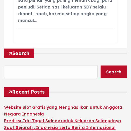
satu pilihan yang paling menarik bagi para
penjudi. Setiap hasil keluaran SDY selalu
dinanti-nanti, karena setiap angka yang
muncul…
Search
Search
Recent Posts
Website Slot Gratis yang Menghasilkan untuk Anggota
Negara Indonesia
Prediksi Jitu Togel Sidney untuk Keluaran Selanjutnya
Saat Sejarah : Indonesia serta Berita Internasional