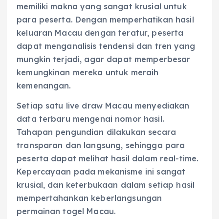
memiliki makna yang sangat krusial untuk
para peserta. Dengan memperhatikan hasil
keluaran Macau dengan teratur, peserta
dapat menganalisis tendensi dan tren yang
mungkin terjadi, agar dapat memperbesar
kemungkinan mereka untuk meraih
kemenangan.
Setiap satu live draw Macau menyediakan
data terbaru mengenai nomor hasil.
Tahapan pengundian dilakukan secara
transparan dan langsung, sehingga para
peserta dapat melihat hasil dalam real-time.
Kepercayaan pada mekanisme ini sangat
krusial, dan keterbukaan dalam setiap hasil
mempertahankan keberlangsungan
permainan togel Macau.