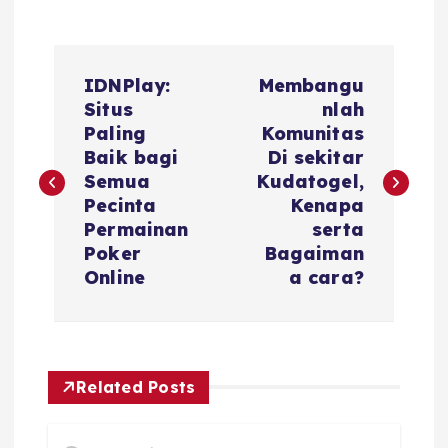
P
IDNPlay:
Membangu
o
Situs
nlah
Paling
Komunitas
s
Baik bagi
Di sekitar
Semua
Kudatogel,
t
Pecinta
Kenapa
Permainan
serta
n
Poker
Bagaiman
Online
a cara?
a
v
Related Posts
i