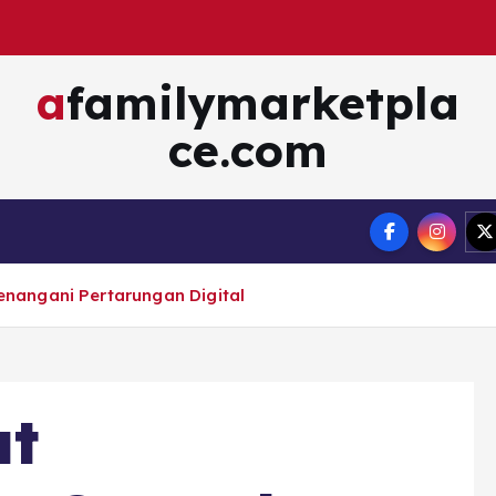
afamilymarketpla
ce.com
nangani Pertarungan Digital
at