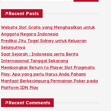
Recent Posts
Website Slot Gratis yang Menghasilkan untuk
Anggota Negara Indonesia
Prediksi Jitu Togel Sidney untuk Keluaran
Selanjutnya
Saat Sejarah : Indonesia serta Berita
Internasional Tanggal Sekarang
Membongkar Return to Player Slot Pragmatic
Play: Apa yang perlu Harus Anda Pahami
Manfaat Berkecimpung Permainan Poker pada
Platform IDN Play
Recent Comments