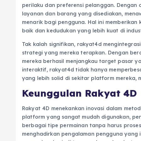
perilaku dan preferensi pelanggan. Dengan
layanan dan barang yang disediakan, mena
menarik bagi pengguna. Hal ini memberikan k
baik dan kedudukan yang lebih kuat di indust
Tak kalah signifikan, rakyat4d mengintegras
strategi yang mereka terapkan. Dengan berag
mereka berhasil menjangkau target pasar yan
interaktif, rakyat4d tidak hanya memperbesa
yang lebih solid di sekitar platform mereka
Keunggulan Rakyat 4D
Rakyat 4D menekankan inovasi dalam metode 
platform yang sangat mudah digunakan, peng
berbagai tipe permainan tanpa harus proses 
menghadirkan pengalaman pengguna yang in