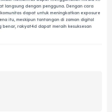
bat langsung dengan pengguna. Dengan cara
, komunitas dapat untuk meningkatkan exposure
na itu, meskipun tantangan di zaman digital
g benar, rakyat4d dapat meraih kesuksesan