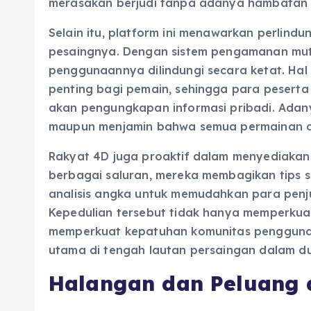
merasakan berjudi tanpa adanya hambatan t
Selain itu, platform ini menawarkan perlind
pesaingnya. Dengan sistem pengamanan mutak
penggunaannya dilindungi secara ketat. Ha
penting bagi pemain, sehingga para peserta
akan pengungkapan informasi pribadi. Adan
maupun menjamin bahwa semua permainan di
Rakyat 4D juga proaktif dalam menyediakan 
berbagai saluran, mereka membagikan tips s
analisis angka untuk memudahkan para penj
Kepedulian tersebut tidak hanya memperkuat
memperkuat kepatuhan komunitas pengguna, 
utama di tengah lautan persaingan dalam dun
Halangan dan Peluang 