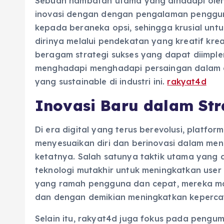
Sebuah hambatan utama yang dihadapi oleh
inovasi dengan dengan pengalaman penggu
kepada beraneka opsi, sehingga krusial un
dirinya melalui pendekatan yang kreatif kreat
beragam strategi sukses yang dapat diimpl
menghadapi menghadapi persaingan dalam d
yang sustainable di industri ini.
rakyat4d
Inovasi Baru dalam Stra
Di era digital yang terus berevolusi, platf
menyesuaikan diri dan berinovasi dalam me
ketatnya. Salah satunya taktik utama yang
teknologi mutakhir untuk meningkatkan use
yang ramah pengguna dan cepat, mereka m
dan dengan demikian meningkatkan keperca
Selain itu, rakyat4d juga fokus pada pengu