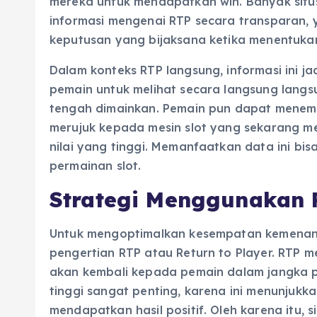
mereka untuk mendapatkan win. Banyak situs
informasi mengenai RTP secara transparan
keputusan yang bijaksana ketika menentukan
Dalam konteks RTP langsung, informasi ini 
pemain untuk melihat secara langsung lang
tengah dimainkan. Pemain pun dapat menemu
merujuk kepada mesin slot yang sekarang m
nilai yang tinggi. Memanfaatkan data ini b
permainan slot.
Strategi Menggunakan 
Untuk mengoptimalkan kesempatan kemena
pengertian RTP atau Return to Player. RTP 
akan kembali kepada pemain dalam jangka pa
tinggi sangat penting, karena ini menunjukka
mendapatkan hasil positif. Oleh karena itu, 