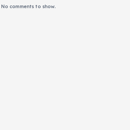
No comments to show.