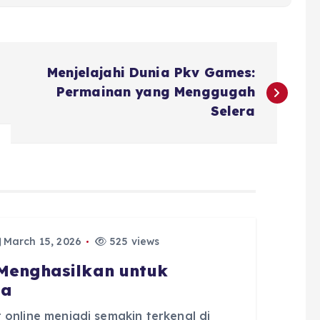
Menjelajahi Dunia Pkv Games:
Permainan yang Menggugah
Selera
March 15, 2026
525 views
 Menghasilkan untuk
ia
 online menjadi semakin terkenal di