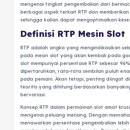
mengenai tingkat pengembalian dari bermaca
berbagai aspek terkait RTP dan memberikan 
sehingga kalian dapat mengoptimalkan kes
Definisi RTP Mesin Slot
RTP adalah angka yang mengindikasikan se
pada mesin slot yang akan kembali pada gam
slot mempunyai persentase RTP sebesar 96%,
dipertaruhkan, rata-rata sembilan puluh en
pada pemain. Akan tetapi, penting diingat 
teoritis yang dihitung berdasarkan banyakn
bervariasi.
Konsep RTP dalam permainan slot amat krusia
mengenai peluang menang. Dengan memaham
menawarkan persentase pengembalian lebih l