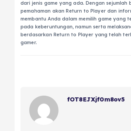
dari jenis game yang ada. Dengan sejumlah be
pemahaman akan Return to Player dan infor
membantu Anda dalam memilih game yang te
pada keberuntungan, namun serta melaksanak
berdasarkan Return to Player yang telah terbu
gamer.
fOT8EJXjf0m8ov5