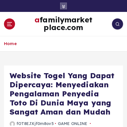
S
k
i
afamilymarket
p
place.com
t
o
c
Home
o
n
t
e
Website Togel Yang Dapat
n
t
Dipercaya: Menyediakan
Pengalaman Penyedia
Toto Di Dunia Maya yang
Sangat Aman dan Mudah
fOT8EJXjf0m8ov5
GAME ONLINE