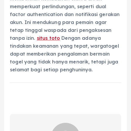
memperkuat perlindungan, seperti dual
factor authentication dan notifikasi gerakan
akun. Ini mendukung para pemain agar
tetap tinggal waspada dari pengaksesan
tanpa izin.
situs toto
Dengan adanya
tindakan keamanan yang tepat, wargatogel
dapat memberikan pengalaman bermain
togel yang tidak hanya menarik, tetapi juga
selamat bagi setiap penghuninya.