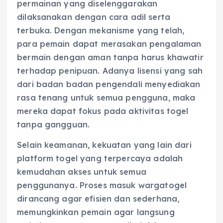
permainan yang diselenggarakan
dilaksanakan dengan cara adil serta
terbuka. Dengan mekanisme yang telah,
para pemain dapat merasakan pengalaman
bermain dengan aman tanpa harus khawatir
terhadap penipuan. Adanya lisensi yang sah
dari badan badan pengendali menyediakan
rasa tenang untuk semua pengguna, maka
mereka dapat fokus pada aktivitas togel
tanpa gangguan.
Selain keamanan, kekuatan yang lain dari
platform togel yang terpercaya adalah
kemudahan akses untuk semua
penggunanya. Proses masuk wargatogel
dirancang agar efisien dan sederhana,
memungkinkan pemain agar langsung