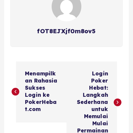
fOT8EJXjf0m8ov5
P
Menampilk
Login
o
an Rahasia
Poker
Sukses
Hebat:
s
Login ke
Langkah
PokerHeba
Sederhana
t
t.com
untuk
Memulai
n
Mulai
Permainan