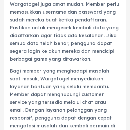
Wargatogel juga amat mudah. Member perlu
memasukkan username dan password yang
sudah mereka buat ketika pendaftaran.
Pastikan untuk mengecek kembali data yang
didaftarkan agar tidak ada kesalahan. Jika
semua data telah benar, pengguna dapat
segera login ke akun mereka dan mencicipi
berbagai game yang ditawarkan.
Bagi member yang menghadapi masalah
saat masuk, Wargatogel menyediakan
layanan bantuan yang selalu membantu.
Member dapat menghubungi customer
service yang tersedia melalui chat atau
email. Dengan layanan pelanggan yang
responsif, pengguna dapat dengan cepat
mengatasi masalah dan kembali bermain di