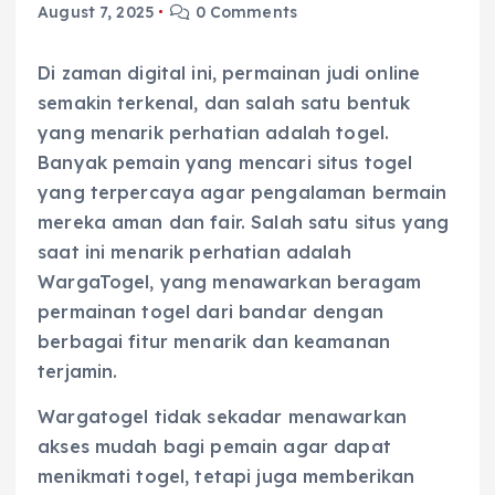
August 7, 2025
0 Comments
Di zaman digital ini, permainan judi online
semakin terkenal, dan salah satu bentuk
yang menarik perhatian adalah togel.
Banyak pemain yang mencari situs togel
yang terpercaya agar pengalaman bermain
mereka aman dan fair. Salah satu situs yang
saat ini menarik perhatian adalah
WargaTogel, yang menawarkan beragam
permainan togel dari bandar dengan
berbagai fitur menarik dan keamanan
terjamin.
Wargatogel tidak sekadar menawarkan
akses mudah bagi pemain agar dapat
menikmati togel, tetapi juga memberikan