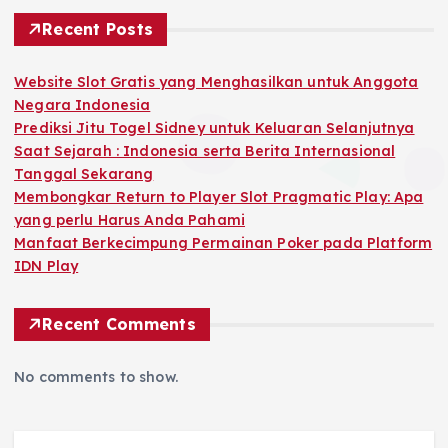
Recent Posts
Website Slot Gratis yang Menghasilkan untuk Anggota
Negara Indonesia
Prediksi Jitu Togel Sidney untuk Keluaran Selanjutnya
Saat Sejarah : Indonesia serta Berita Internasional
Tanggal Sekarang
Membongkar Return to Player Slot Pragmatic Play: Apa
yang perlu Harus Anda Pahami
Manfaat Berkecimpung Permainan Poker pada Platform
IDN Play
Recent Comments
No comments to show.