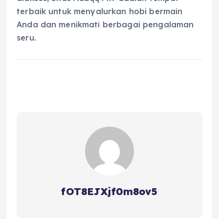
terbaik untuk menyalurkan hobi bermain
Anda dan menikmati berbagai pengalaman
seru.
fOT8EJXjf0m8ov5