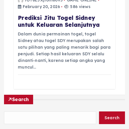
fOT8EJXjf0m8ov5
GAME ONLINE
February 20, 2026
586 views
Prediksi Jitu Togel Sidney
untuk Keluaran Selanjutnya
Dalam dunia permainan togel, togel
Sidney atau togel SDY merupakan salah
satu pilihan yang paling menarik bagi para
penjudi. Setiap hasil keluaran SDY selalu
dinanti-nanti, karena setiap angka yang
muncul…
Search
Search