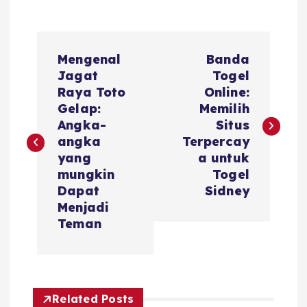
P
Mengenal
Banda
o
Jagat
Togel
Raya Toto
Online:
s
Gelap:
Memilih
Angka-
Situs
t
angka
Terpercay
yang
a untuk
n
mungkin
Togel
Dapat
Sidney
a
Menjadi
Teman
v
i
Related Posts