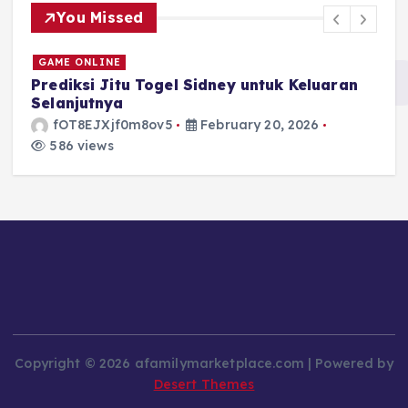
You Missed
GAME ONLINE
GA
Prediksi Jitu Togel Sidney untuk Keluaran
Saa
Selanjutnya
Int
fOT8EJXjf0m8ov5
February 20, 2026
586 views
8
Copyright © 2026 afamilymarketplace.com | Powered by
Desert Themes