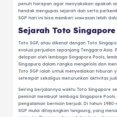
penuh harapan agar menyaksikan apakah angk
hendak mengupas sejarah dan serta perkem
SGP hari ini bisa memberi wawasan lebih dal
Sejarah Toto Singapore
Toto SGP, atau dikenal dengan Toto Singap
evolusi perjudian sepanjang Tenggara Asia. 
delapan oleh lembaga Singapore Pools, lemb
Singapura dalam rangka mengelola dan meng
Toto SGP ialah untuk menyediakan hiburan 
setempat sekaligus menurunkan aktivitas judi 
Seiring berjalannya waktu Toto Singapore s
peminat membuat lembaga Singapore Pools 
pengalaman bermain berjudi. Di tahun 1980-a
SGP mulai ditayangkan langsung, yang mena