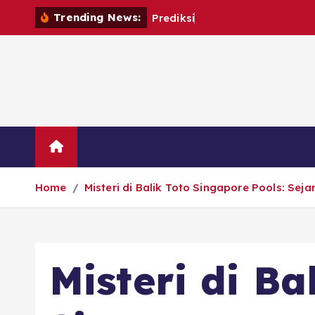
S
Trending News:
P
r
e
d
i
k
s
i
J
i
t
u
T
k
i
p
t
o
c
o
Home
n
t
Home
Misteri di Balik Toto Singapore Pools: S
e
n
t
Misteri di Ba