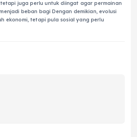
etapi juga perlu untuk diingat agar permainan
n menjadi beban bagi Dengan demikian, evolusi
ekonomi, tetapi pula sosial yang perlu