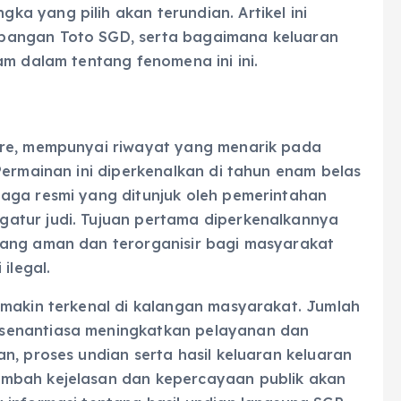
a yang pilih akan terundian. Artikel ini
bangan Toto SGD, serta bagaimana keluaran
am dalam tentang fenomena ini ini.
ore, mempunyai riwayat yang menarik pada
Permainan ini diperkenalkan di tahun enam belas
aga resmi yang ditunjuk oleh pemerintahan
atur judi. Tujuan pertama diperkenalkannya
yang aman dan terorganisir bagi masyarakat
ilegal.
emakin terkenal di kalangan masyarakat. Jumlah
senantiasa meningkatkan pelayanan dan
n, proses undian serta hasil keluaran keluaran
mbah kejelasan dan kepercayaan publik akan