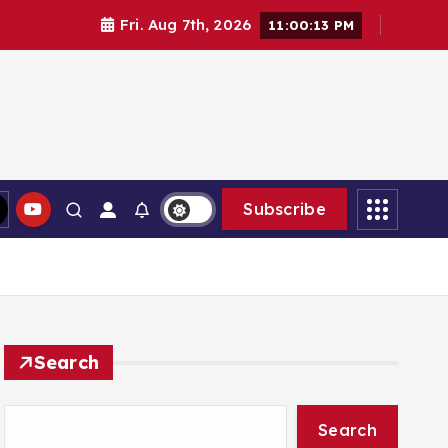
Fri. Aug 7th, 2026
11:00:14 PM
Subscribe
Search
Search