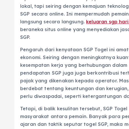
lokal, tapi seiring dengan kemajuan teknologi
SGP secara online. Ini mempermudah pemain
langsung secara langsung.
keluaran sgp hari 
beraneka situs online yang menyediakan jasa
SGP.
Pengaruh dari kenyataan SGP Togel ini amat
ekonomi. Seiring dengan meningkatnya kuant
kesempatan kerja yang berhubungan dalam p
pendapatan SGP juga juga berkontribusi te
pajak yang dikenakan kepada operator. Masya
berdebat tentang keuntungan dan kerugian,
perlu diwaspadai, seperti ketergantungan dan
Tetapi, di balik kesulitan tersebut, SGP Tog
masyarakat antara pemain. Banyak para pe
ajaran dan taktik seputar togel SGP, maka m