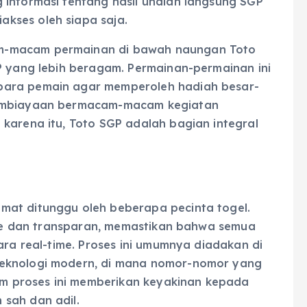
 informasi tentang hasil undian langsung SGP
kses oleh siapa saja.
m-macam permainan di bawah naungan Toto
P yang lebih beragam. Permainan-permainan ini
para pemain agar memperoleh hadiah besar-
pembiayaan bermacam-macam kegiatan
karena itu, Toto SGP adalah bagian integral
mat ditunggu oleh beberapa pecinta togel.
live dan transparan, memastikan bahwa semua
ara real-time. Proses ini umumnya diadakan di
teknologi modern, di mana nomor-nomor yang
lam proses ini memberikan keyakinan kepada
sah dan adil.