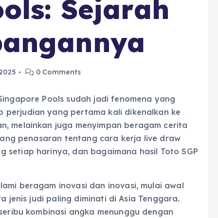
ols: Sejarah
bangannya
 2025
0 Comments
 Singapore Pools sudah jadi fenomena yang
 perjudian yang pertama kali dikenalkan ke
an, melainkan juga menyimpan beragam cerita
 yang penasaran tentang cara kerja live draw
g setiap harinya, dan bagaimana hasil Toto SGP
ami beragam inovasi dan inovasi, mulai awal
 jenis judi paling diminati di Asia Tenggara.
, seribu kombinasi angka menunggu dengan