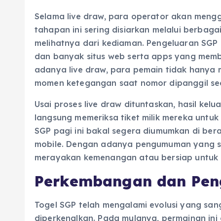
Selama live draw, para operator akan menggu
tahapan ini sering disiarkan melalui berbag
melihatnya dari kediaman. Pengeluaran SGP d
dan banyak situs web serta apps yang membe
adanya live draw, para pemain tidak hanya
momen ketegangan saat nomor dipanggil seca
Usai proses live draw dituntaskan, hasil ke
langsung memeriksa tiket milik mereka untuk 
SGP pagi ini bakal segera diumumkan di ber
mobile. Dengan adanya pengumuman yang s
merayakan kemenangan atau bersiap untuk u
Perkembangan dan Pen
Togel SGP telah mengalami evolusi yang sang
diperkenalkan. Pada mulanya, permainan ini