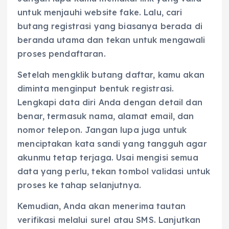
untuk menjauhi website fake. Lalu, cari
butang registrasi yang biasanya berada di
beranda utama dan tekan untuk mengawali
proses pendaftaran.
Setelah mengklik butang daftar, kamu akan
diminta menginput bentuk registrasi.
Lengkapi data diri Anda dengan detail dan
benar, termasuk nama, alamat email, dan
nomor telepon. Jangan lupa juga untuk
menciptakan kata sandi yang tangguh agar
akunmu tetap terjaga. Usai mengisi semua
data yang perlu, tekan tombol validasi untuk
proses ke tahap selanjutnya.
Kemudian, Anda akan menerima tautan
verifikasi melalui surel atau SMS. Lanjutkan