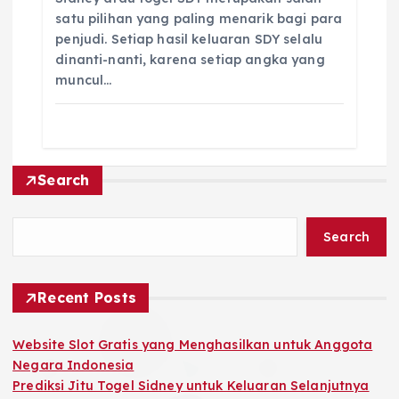
satu pilihan yang paling menarik bagi para
penjudi. Setiap hasil keluaran SDY selalu
dinanti-nanti, karena setiap angka yang
muncul…
Search
Search
Recent Posts
Website Slot Gratis yang Menghasilkan untuk Anggota
Negara Indonesia
Prediksi Jitu Togel Sidney untuk Keluaran Selanjutnya