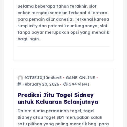
t
Selama beberapa tahun terakhir, slot
i
online menjadi semakin terkenal di antara
para pemain di Indonesia. Terkenal karena
o
simplicity dan potensi keuntungannya, slot
tanpa bayar merupakan opsi yang menarik
bagi ingin…
n
fOT8EJXjf0m8ov5
GAME ONLINE
February 20, 2026
594 views
Prediksi Jitu Togel Sidney
untuk Keluaran Selanjutnya
Dalam dunia permainan togel, togel
Sidney atau togel SDY merupakan salah
satu pilihan yang paling menarik bagi para