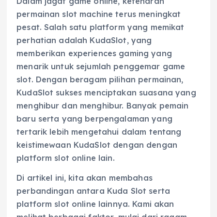
Dalam jagat game online, ketenaran
permainan slot machine terus meningkat
pesat. Salah satu platform yang memikat
perhatian adalah KudaSlot, yang
memberikan experiences gaming yang
menarik untuk sejumlah penggemar game
slot. Dengan beragam pilihan permainan,
KudaSlot sukses menciptakan suasana yang
menghibur dan menghibur. Banyak pemain
baru serta yang berpengalaman yang
tertarik lebih mengetahui dalam tentang
keistimewaan KudaSlot dengan dengan
platform slot online lain.
Di artikel ini, kita akan membahas
perbandingan antara Kuda Slot serta
platform slot online lainnya. Kami akan
melihat berbagai faktor, mulai dari ragam