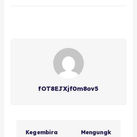
fOT8EJXjf0m8ov5
P
Kegembira
Mengungk