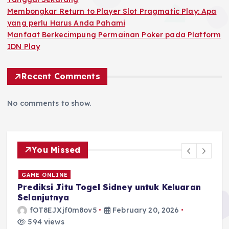
Membongkar Return to Player Slot Pragmatic Play: Apa
yang perlu Harus Anda Pahami
Manfaat Berkecimpung Permainan Poker pada Platform
IDN Play
Recent Comments
No comments to show.
You Missed
GAME ONLINE
Prediksi Jitu Togel Sidney untuk Keluaran
S
Selanjutnya
I
fOT8EJXjf0m8ov5
February 20, 2026
594 views