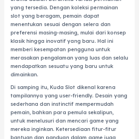
yang tersedia. Dengan koleksi permainan
slot yang beragam, pemain dapat
menentukan sesuai dengan selera dan
preferensi masing-masing, mulai dari konsep
klasik hingga inovatif yang baru. Hal ini
memberi kesempatan pengguna untuk
merasakan pengalaman yang luas dan selalu
mendapatkan sesuatu yang baru untuk
dimainkan.
Di samping itu, Kuda Slot dikenal karena
tampilannya yang user-friendly. Desain yang
sederhana dan instinctif mempermudah
pemain, bahkan para pemula sekalipun,
untuk menelusuri dan mencari game yang
mereka inginkan. Ketersediaan fitur-fitur
bantuan dan panduan dalam game juga