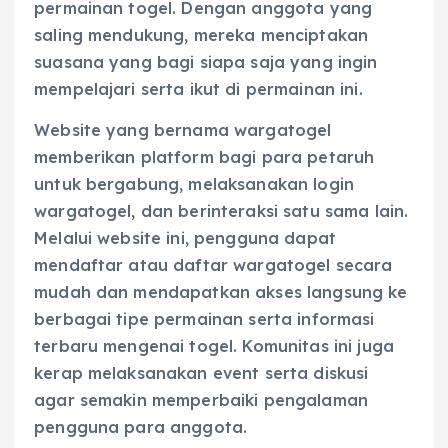
permainan togel. Dengan anggota yang
saling mendukung, mereka menciptakan
suasana yang bagi siapa saja yang ingin
mempelajari serta ikut di permainan ini.
Website yang bernama wargatogel
memberikan platform bagi para petaruh
untuk bergabung, melaksanakan login
wargatogel, dan berinteraksi satu sama lain.
Melalui website ini, pengguna dapat
mendaftar atau daftar wargatogel secara
mudah dan mendapatkan akses langsung ke
berbagai tipe permainan serta informasi
terbaru mengenai togel. Komunitas ini juga
kerap melaksanakan event serta diskusi
agar semakin memperbaiki pengalaman
pengguna para anggota.