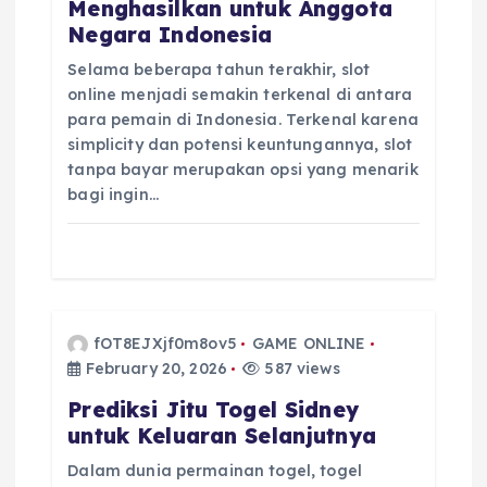
t
Menghasilkan untuk Anggota
Negara Indonesia
i
Selama beberapa tahun terakhir, slot
o
online menjadi semakin terkenal di antara
para pemain di Indonesia. Terkenal karena
simplicity dan potensi keuntungannya, slot
n
tanpa bayar merupakan opsi yang menarik
bagi ingin…
fOT8EJXjf0m8ov5
GAME ONLINE
February 20, 2026
587 views
Prediksi Jitu Togel Sidney
untuk Keluaran Selanjutnya
Dalam dunia permainan togel, togel