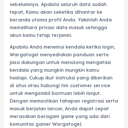
sebelumnya. Apabila seluruh data sudah
tepat, Kamu akan seketika dihantar ke
beranda utama profil Anda. Yakinlah Anda
memelihara privasi data masuk sehingga
akun kamu tetap terjamin.
Apabila Anda menemui kendala ketika login,
Wargatogel menyediakan panduan serta
jasa dukungan untuk menolong mengatasi
kendala yang mungkin mungkin kamu
hadapi. Cukup ikut instruksi yang diberikan
di situs atau hubungi tim customer service
untuk mengambil bantuan lebih lanjut.
Dengan memastikan tahapan registrasi serta
masuk berjalan lancar, Anda dapat cepat
merasakan beragam game yang ada dari
komunitas gamer Wargatogel.