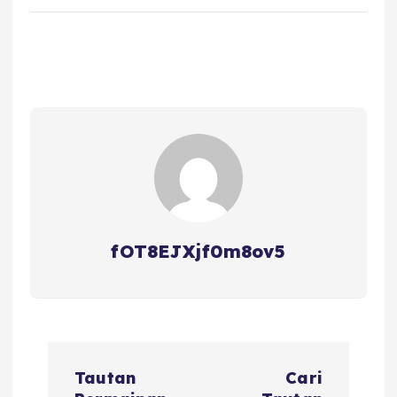
fOT8EJXjf0m8ov5
P
Tautan
Cari