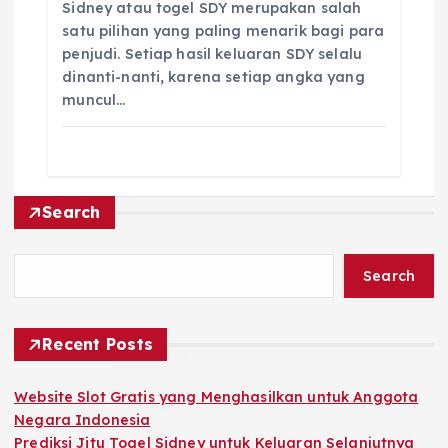
Sidney atau togel SDY merupakan salah
satu pilihan yang paling menarik bagi para
penjudi. Setiap hasil keluaran SDY selalu
dinanti-nanti, karena setiap angka yang
muncul…
Search
Search
Recent Posts
Website Slot Gratis yang Menghasilkan untuk Anggota
Negara Indonesia
Prediksi Jitu Togel Sidney untuk Keluaran Selanjutnya