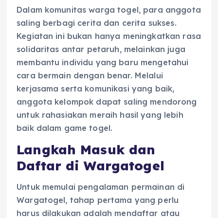
Dalam komunitas warga togel, para anggota
saling berbagi cerita dan cerita sukses.
Kegiatan ini bukan hanya meningkatkan rasa
solidaritas antar petaruh, melainkan juga
membantu individu yang baru mengetahui
cara bermain dengan benar. Melalui
kerjasama serta komunikasi yang baik,
anggota kelompok dapat saling mendorong
untuk rahasiakan meraih hasil yang lebih
baik dalam game togel.
Langkah Masuk dan
Daftar di Wargatogel
Untuk memulai pengalaman permainan di
Wargatogel, tahap pertama yang perlu
harus dilakukan adalah mendaftar atau