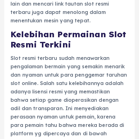
lain dan mencari link tautan slot resmi
terbaru juga dapat menolong dalam
menentukan mesin yang tepat.
Kelebihan Permainan Slot
Resmi Terkini
Slot resmi terbaru sudah menawarkan
pengalaman bermain yang semakin menarik
dan nyaman untuk para penggemar taruhan
slot online. Salah satu kelebihannya adalah
adanya lisensi resmi yang memastikan
bahwa setiap game dioperasikan dengan
adil dan transparan. Ini menyediakan
perasaan nyaman untuk pemain, karena
para pemain tahu bahwa mereka berada di
platform yg dipercaya dan di bawah