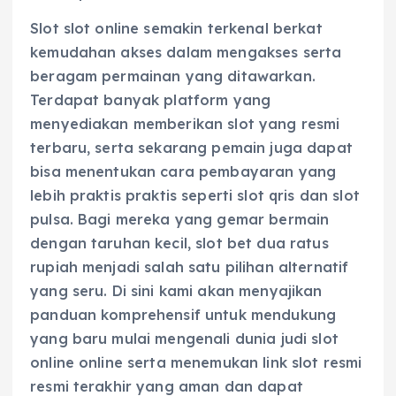
Slot slot online semakin terkenal berkat
kemudahan akses dalam mengakses serta
beragam permainan yang ditawarkan.
Terdapat banyak platform yang
menyediakan memberikan slot yang resmi
terbaru, serta sekarang pemain juga dapat
bisa menentukan cara pembayaran yang
lebih praktis praktis seperti slot qris dan slot
pulsa. Bagi mereka yang gemar bermain
dengan taruhan kecil, slot bet dua ratus
rupiah menjadi salah satu pilihan alternatif
yang seru. Di sini kami akan menyajikan
panduan komprehensif untuk mendukung
yang baru mulai mengenali dunia judi slot
online online serta menemukan link slot resmi
resmi terakhir yang aman dan dapat