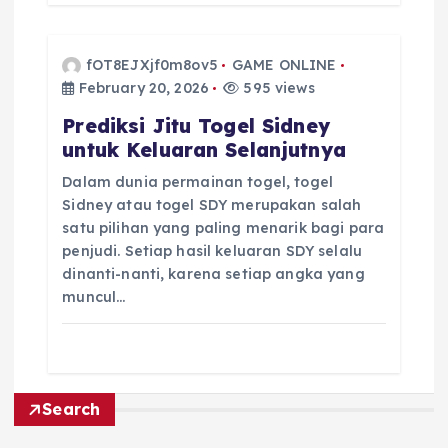
fOT8EJXjf0m8ov5
GAME ONLINE
February 20, 2026
595 views
Prediksi Jitu Togel Sidney
untuk Keluaran Selanjutnya
Dalam dunia permainan togel, togel
Sidney atau togel SDY merupakan salah
satu pilihan yang paling menarik bagi para
penjudi. Setiap hasil keluaran SDY selalu
dinanti-nanti, karena setiap angka yang
muncul…
Search