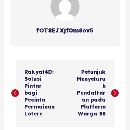
fOT8EJXjf0m8ov5
P
Rakyat4D:
Petunjuk
o
Solusi
Menyeluru
Pintar
h
s
bagi
Pendaftar
Pecinta
an pada
t
Permainan
Platform
Lotere
Warga 88
n