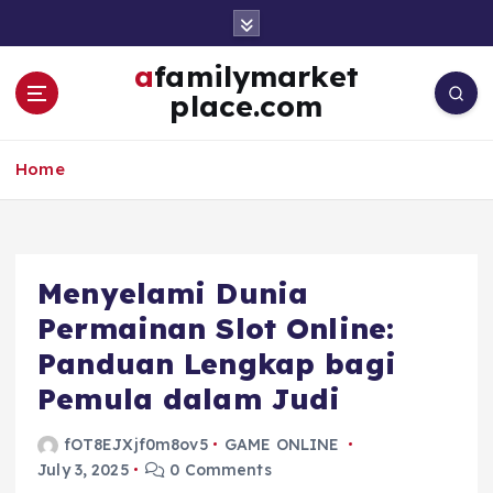
S
k
i
afamilymarket
p
place.com
t
o
c
Home
o
n
t
e
Menyelami Dunia
n
t
Permainan Slot Online:
Panduan Lengkap bagi
Pemula dalam Judi
fOT8EJXjf0m8ov5
GAME ONLINE
July 3, 2025
0 Comments