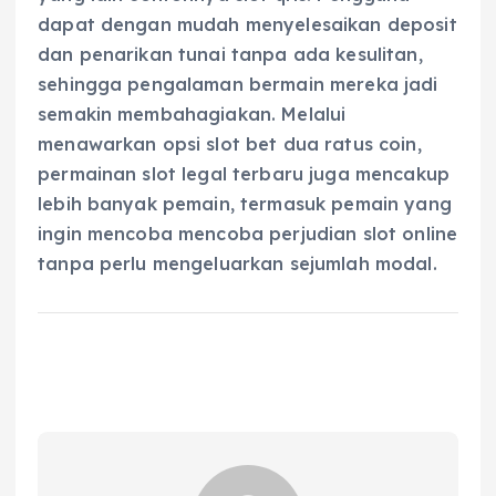
dapat dengan mudah menyelesaikan deposit
dan penarikan tunai tanpa ada kesulitan,
sehingga pengalaman bermain mereka jadi
semakin membahagiakan. Melalui
menawarkan opsi slot bet dua ratus coin,
permainan slot legal terbaru juga mencakup
lebih banyak pemain, termasuk pemain yang
ingin mencoba mencoba perjudian slot online
tanpa perlu mengeluarkan sejumlah modal.