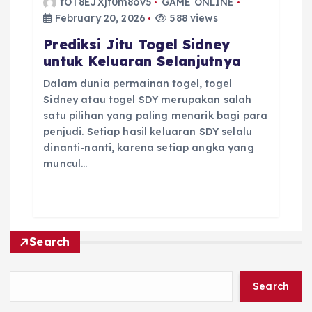
fOT8EJXjf0m8ov5
GAME ONLINE
February 20, 2026
588 views
Prediksi Jitu Togel Sidney
untuk Keluaran Selanjutnya
Dalam dunia permainan togel, togel
Sidney atau togel SDY merupakan salah
satu pilihan yang paling menarik bagi para
penjudi. Setiap hasil keluaran SDY selalu
dinanti-nanti, karena setiap angka yang
muncul…
Search
Search