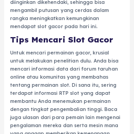
diinginkan dikehendaki, sehingga bisa
mengambil putusan yang cerdas dalam
rangka meningkatkan kemungkinan
mendapat slot gacor pada hari ini.
Tips Mencari Slot Gacor
Untuk mencari permainan gacor, krusial
untuk melakukan penelitian dulu. Anda bisa
mencari informasi data dari forum taruhan
online atau komunitas yang membahas
tentang permainan slot. Di sana itu, sering
terdapat informasi RTP slot yang dapat
membantu Anda menemukan permainan
dengan tingkat pengembalian tinggi. Baca
juga ulasan dari para pemain lain mengenai
pengalaman mereka dan serta mesin mana
yang anggap memberikan kemenangan