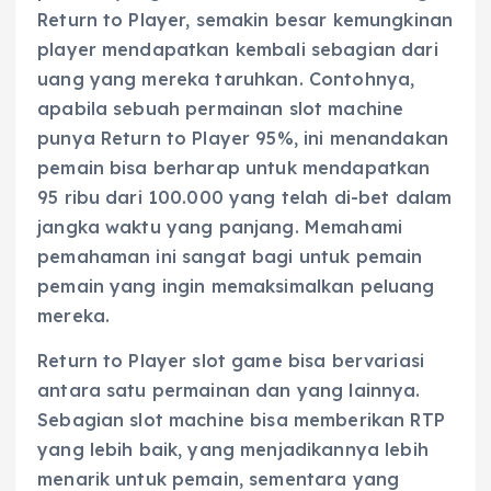
Return to Player, semakin besar kemungkinan
player mendapatkan kembali sebagian dari
uang yang mereka taruhkan. Contohnya,
apabila sebuah permainan slot machine
punya Return to Player 95%, ini menandakan
pemain bisa berharap untuk mendapatkan
95 ribu dari 100.000 yang telah di-bet dalam
jangka waktu yang panjang. Memahami
pemahaman ini sangat bagi untuk pemain
pemain yang ingin memaksimalkan peluang
mereka.
Return to Player slot game bisa bervariasi
antara satu permainan dan yang lainnya.
Sebagian slot machine bisa memberikan RTP
yang lebih baik, yang menjadikannya lebih
menarik untuk pemain, sementara yang