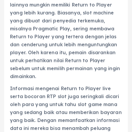
lainnya mungkin memiliki Return to Player
yang lebih kurang. Biasanya, slot machine
yang dibuat dari penyedia terkemuka,
misalnya Pragmatic Play, sering membawa
Return to Player yang tertera dengan jelas
dan cenderung untuk lebih menguntungkan
player. Oleh karena itu, pemain disarankan
untuk perhatikan nilai Return to Player
sebelum untuk memilih permainan yang ingin
dimainkan.
Informasi mengenai Return to Player live
serta bocoran RTP slot juga seringkali dicari
oleh para yang untuk tahu slot game mana
yang sedang baik atau memberikan bayaran
yang baik. Dengan memanfaatkan informasi
data ini mereka bisa menambah peluang