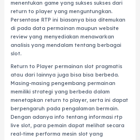
menentukan game yang sukses sukses dari
return to player yang menguntungkan.
Persentase RTP ini biasanya bisa ditemukan
di pada data permainan maupun website
review yang menyediakan menawarkan
analisis yang mendalam tentang berbagai
slot.
Return to Player permainan slot pragmatis
atau dari lainnya juga bisa bisa berbeda.
Masing-masing pengembang permainan
memiliki strategi yang berbeda dalam
menetapkan return to player, serta ini dapat
berpengaruh pada pengalaman bermain.
Dengan adanya info tentang informasi rtp
live slot, para pemain dapat melihat secara
real-time performa mesin slot yang