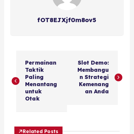
fOT8EJXjf0m8ov5
P
Permainan
Slot Demo:
o
Taktik
Membangu
Paling
n Strategi
s
Menantang
Kemenang
untuk
an Anda
t
Otak
n
a
Related Posts