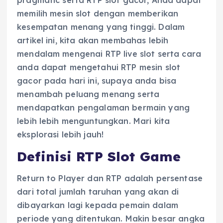
memilih mesin slot dengan memberikan
kesempatan menang yang tinggi. Dalam
artikel ini, kita akan membahas lebih
mendalam mengenai RTP live slot serta cara
anda dapat mengetahui RTP mesin slot
gacor pada hari ini, supaya anda bisa
menambah peluang menang serta
mendapatkan pengalaman bermain yang
lebih lebih menguntungkan. Mari kita
eksplorasi lebih jauh!
Definisi RTP Slot Game
Return to Player dan RTP adalah persentase
dari total jumlah taruhan yang akan di
dibayarkan lagi kepada pemain dalam
periode yang ditentukan. Makin besar angka