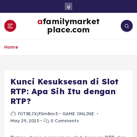
S
k
i
afamilymarket
p
place.com
t
o
c
Home
o
n
t
e
Kunci Kesuksesan di Slot
n
t
RTP: Apa Sih Itu dengan
RTP?
fOT8EJXjf0m8ov5
GAME ONLINE
May 29, 2025
0 Comments